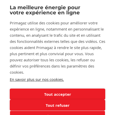
La meilleure énergie pour
votre expérience en ligne
Suivez-nous sur:
Primagaz utilise des cookies pour améliorer votre
Facebook
LinkedIn
YouTube
expérience en ligne, notamment en personnalisant le
contenu, en analysant le trafic du site et en utilisant
des fonctionnalités externes telles que des vidéos. Ces
À propos de Primagaz
cookies aident Primagaz à rendre le site plus rapide,
plus pertinent et plus convivial pour vous. Vous
Aide et conseil
pouvez autoriser tous les cookies, les refuser ou
définir vos préférences dans les paramètres des
cookies.
Nos outils
En savoir plus sur nos cookies.
Tout accepter
©2025 Primagaz
Tout refuser
Cookies
Mentions légales