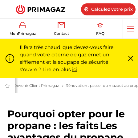
Calculez votre prix
Ouv
MonPrimagaz
Contact
FAQ
me
Il fera très chaud, que devez-vous faire
quand votre citerne de gaz émet un
sifflement et la soupape de sécurité
Fe
m
s'ouvre ? Lire en plus
ici
.
liers
Le gaz propane pour les particuliers l Primagaz
Devenir Client Primagaz
Devenir client chez Primagaz l Primaga
Rénovation : passer du mazout au pro
Du
gaz
pour
particuliers
et
Pourquoi opter pour le
professionnels
|
Primagaz
propane : les faits
Les
avantages du propane