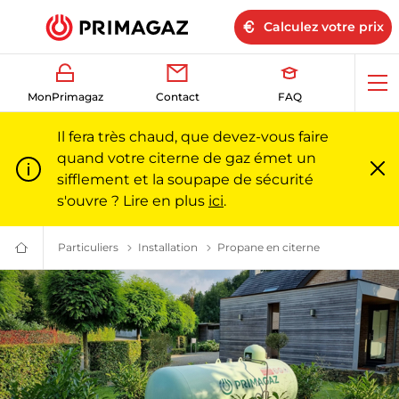
Calculez votre prix
Ouv
MonPrimagaz
Contact
FAQ
me
Il fera très chaud, que devez-vous faire
quand votre citerne de gaz émet un
sifflement et la soupape de sécurité
Fe
m
s'ouvre ? Lire en plus
ici
.
Particuliers
Le gaz propane pour les particuliers l Primagaz
Installation
Une installation de gaz sur mesure
Propane en citerne
Installation d
Du
gaz
pour
particuliers
et
professionnels
|
Primagaz