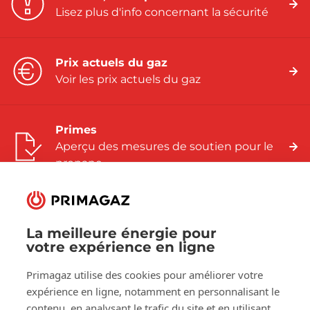
Lisez plus d'info concernant la sécurité
Prix actuels du gaz
Voir les prix actuels du gaz
Primes
Aperçu des mesures de soutien pour le
propane
La meilleure énergie pour
votre expérience en ligne
Suivez-nous sur:
Primagaz utilise des cookies pour améliorer votre
Facebook
LinkedIn
YouTube
expérience en ligne, notamment en personnalisant le
contenu, en analysant le trafic du site et en utilisant