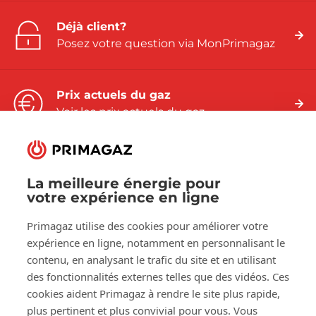
Déjà client?
Posez votre question via MonPrimagaz
Prix actuels du gaz
Voir les prix actuels du gaz
La meilleure énergie pour
votre expérience en ligne
Suivez-nous sur:
Primagaz utilise des cookies pour améliorer votre
Facebook
LinkedIn
YouTube
expérience en ligne, notamment en personnalisant le
contenu, en analysant le trafic du site et en utilisant
des fonctionnalités externes telles que des vidéos. Ces
À propos de Primagaz
cookies aident Primagaz à rendre le site plus rapide,
plus pertinent et plus convivial pour vous. Vous