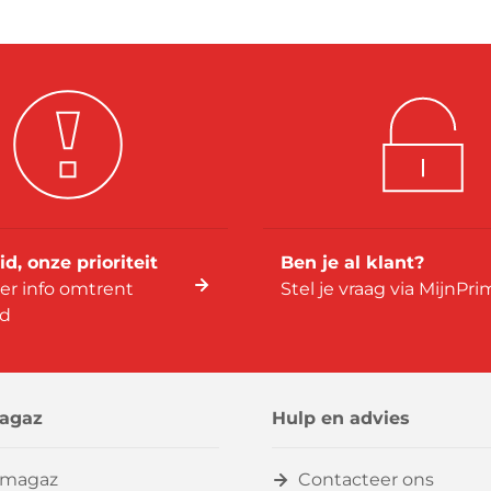
id, onze prioriteit
Ben je al klant?
er info omtrent
Stel je vraag via MijnPr
id
agaz
Hulp en advies
imagaz
Contacteer ons