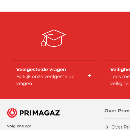
Veelgestelde vragen
Veilighe
Bekijk onze veelgestelde
Lees me
vragen
veilighe
Over Prim
Volg ons op:
Over Pr