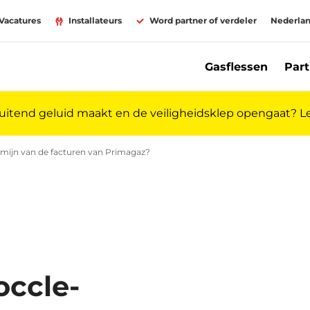
Vacatures
Installateurs
Word partner of verdeler
Nederla
Gasflessen
Part
luitend geluid maakt en de veiligheidsklep opengaat? 
de vragen | Primagaz
ermijn van de facturen van Primagaz?
Waar vind ik mijn Doccle-token? | Pr
occle-