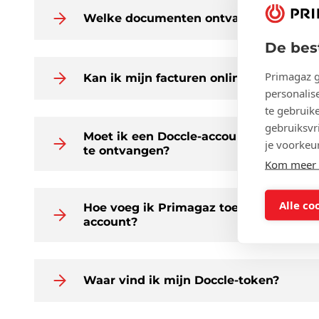
Welke documenten ontvang ik via Doc
De bes
Primagaz g
Kan ik mijn facturen online betalen?
personalise
te gebruik
gebruiksvri
Moet ik een Doccle-account hebben om
je voorkeu
te ontvangen?
Kom meer t
Alle co
Hoe voeg ik Primagaz toe aan mijn be
account?
Waar vind ik mijn Doccle-token?