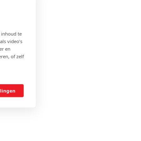
 inhoud te
als video’s
er en
ren, of zelf
llingen