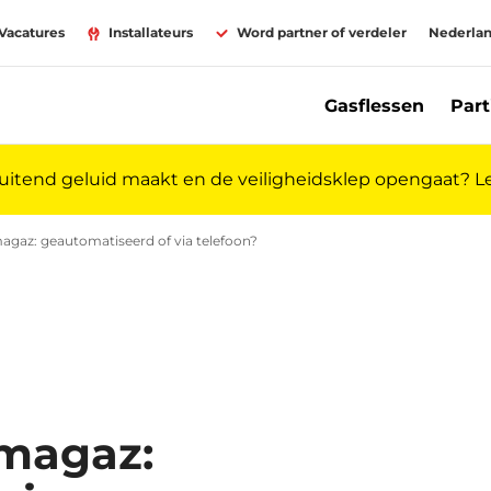
Vacatures
Installateurs
Word partner of verdeler
Nederla
Gasflessen
Part
luitend geluid maakt en de veiligheidsklep opengaat? 
az
 gastank | Primagaz
imagaz: geautomatiseerd of via telefoon?
Gas bestellen: geautomatiseerd of 
imagaz: