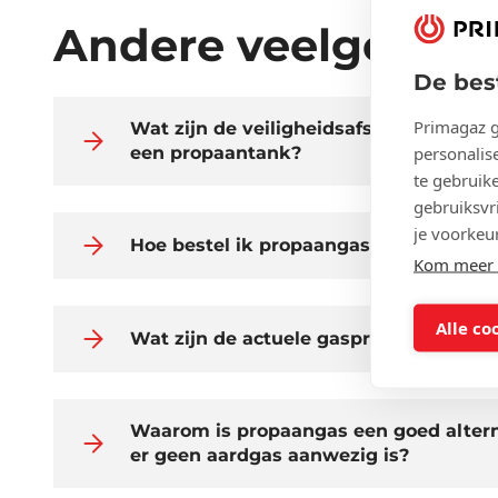
Andere veelgestel
De bes
Primagaz g
Wat zijn de veiligheidsafstanden voor 
personalise
een propaantank?
te gebruik
gebruiksvri
je voorkeu
Hoe bestel ik propaangas bij Primagaz
Kom meer t
Alle co
Wat zijn de actuele gasprijzen?
Waarom is propaangas een goed alter
er geen aardgas aanwezig is?