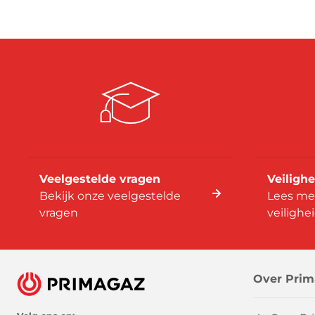
Veelgestelde vragen
Veilighe
Bekijk onze veelgestelde
Lees me
vragen
veilighe
Over Prim