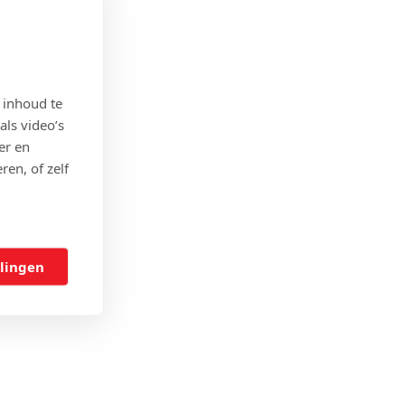
 inhoud te
als video’s
er en
ren, of zelf
llingen