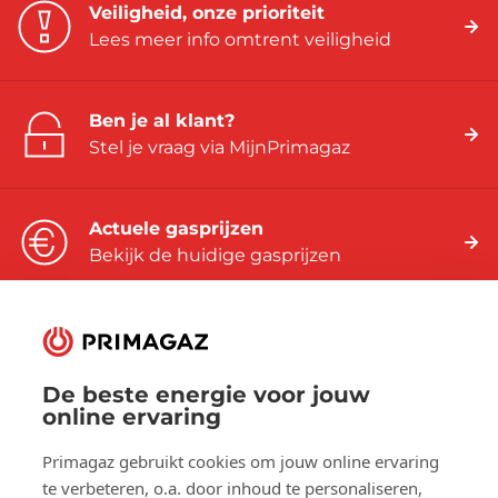
Veiligheid, onze prioriteit
Lees meer info omtrent veiligheid
Ben je al klant?
Stel je vraag via MijnPrimagaz
Actuele gasprijzen
Bekijk de huidige gasprijzen
De beste energie voor jouw
Volg ons op:
online ervaring
Facebook
YouTube
LinkedIn
Primagaz gebruikt cookies om jouw online ervaring
te verbeteren, o.a. door inhoud te personaliseren,