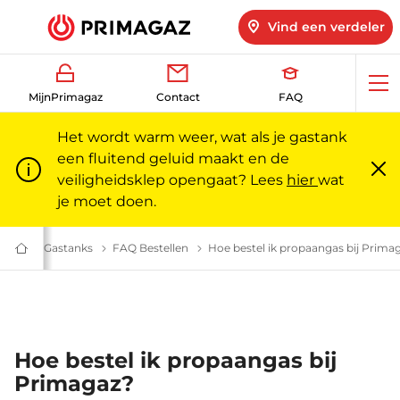
Vind een verdeler
Op
MijnPrimagaz
Contact
FAQ
me
Het wordt warm weer, wat als je gastank
een fluitend geluid maakt en de
veiligheidsklep opengaat? Lees
hier
wat
Slu
m
je moet doen.
Veelgestelde vragen | Primagaz
FAQ Gastanks
Gastanks: veelgestelde vragen | Primagaz
FAQ Bestellen
Gas bestellen voor je gastank | Prim
Hoe bestel ik propaangas bij Prima
Gas
voor
particulieren
en
professionals
|
Primagaz
Hoe bestel ik propaangas bij
Primagaz?