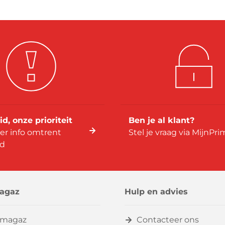
id, onze prioriteit
Ben je al klant?
er info omtrent
Stel je vraag via MijnPr
id
agaz
Hulp en advies
imagaz
Contacteer ons