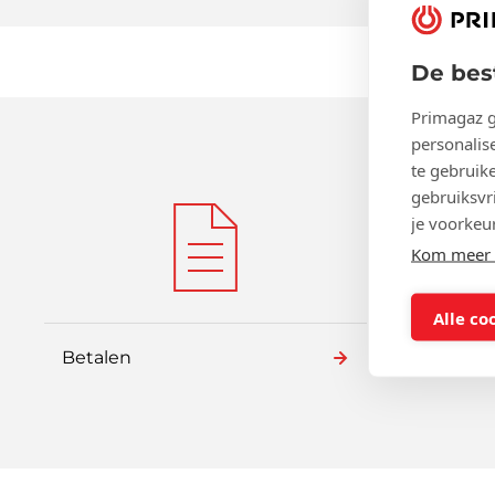
De bes
Primagaz g
personalise
te gebruik
gebruiksvri
je voorkeu
Kom meer t
Alle co
Betalen
Veilighe