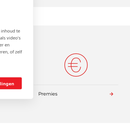
 inhoud te
als video’s
er en
ren, of zelf
llingen
Premies