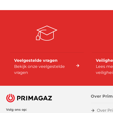
Veelgestelde vragen
Veilighe
Bekijk onze veelgestelde
Lees me
vragen
veilighe
Over Prim
Volg ons op:
Over Pr