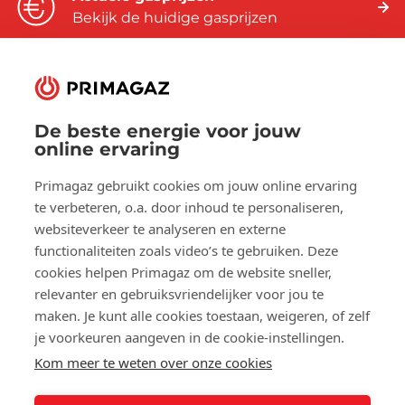
Bekijk de huidige gasprijzen
De beste energie voor jouw
Volg ons op:
online ervaring
Facebook
YouTube
LinkedIn
Primagaz gebruikt cookies om jouw online ervaring
te verbeteren, o.a. door inhoud te personaliseren,
websiteverkeer te analyseren en externe
Over Primagaz
functionaliteiten zoals video’s te gebruiken. Deze
cookies helpen Primagaz om de website sneller,
Hulp en advies
relevanter en gebruiksvriendelijker voor jou te
maken. Je kunt alle cookies toestaan, weigeren, of zelf
je voorkeuren aangeven in de cookie-instellingen.
Onze tools
Kom meer te weten over onze cookies