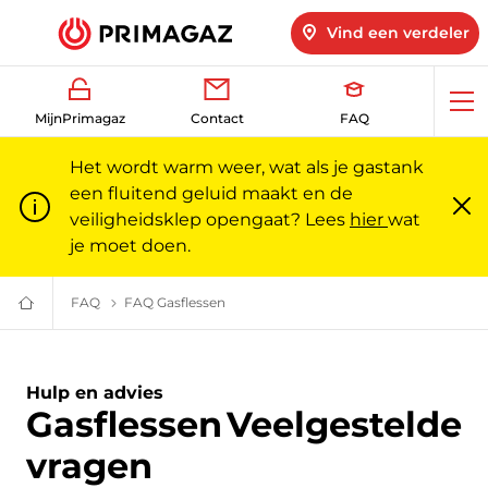
Vind een verdeler
Op
MijnPrimagaz
Contact
FAQ
me
Het wordt warm weer, wat als je gastank
een fluitend geluid maakt en de
veiligheidsklep opengaat? Lees
hier
wat
Slu
m
je moet doen.
FAQ
Veelgestelde vragen | Primagaz
FAQ Gasflessen
Gasflessen: veelgestelde vragen | Prima
Gas
voor
particulieren
en
professionals
Hulp en advies
|
Gasflessen
Veelgestelde
Primagaz
vragen