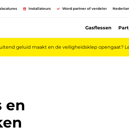
Vacatures
Installateurs
Word partner of verdeler
Nederla
Gasflessen
Part
luitend geluid maakt en de veiligheidsklep opengaat? 
s en
ken