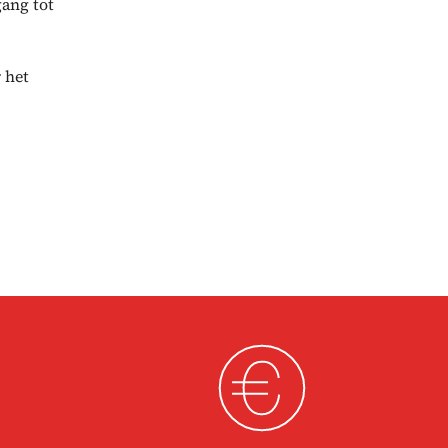
gang tot
 het