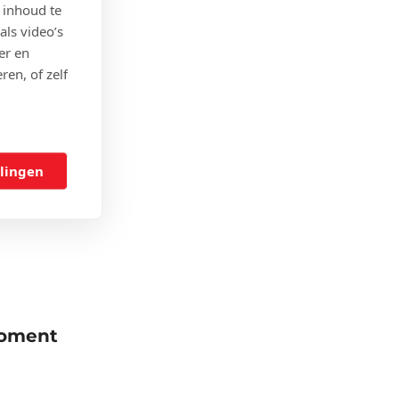
 ingevuld
 inhoud te
 je bekeken
als video’s
er en
ren, of zelf
eren
webanalyse-
ytics
weten hoe
llingen
en
moment