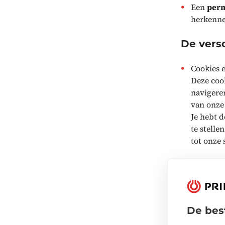
Een
perm
herkenne
De versc
Cookies e
Deze cook
navigere
van onze 
Je hebt d
te stelle
tot onze 
Cookies 
Met deze
de site z
waarin ji
De bes
Ons doel 