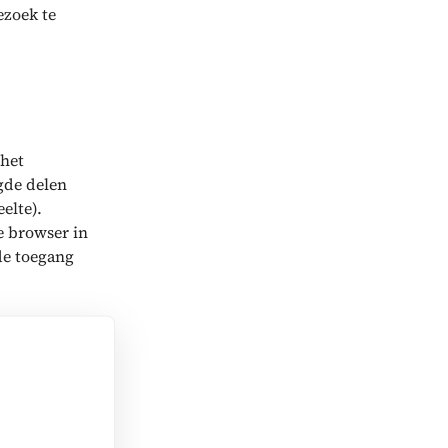
ezoek te
 het
gde delen
eelte).
e browser in
 de toegang
rt waarop
de regio
ren, door