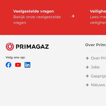
Veelgestelde vragen
Veilighe
Bekijk onze veelgestelde
Lees me
vragen
veilighe
Over Prim
Volg ons op:
Over Pr
Facebook
YouTube
LinkedIn
Jobs
Gasprij
Nieuws