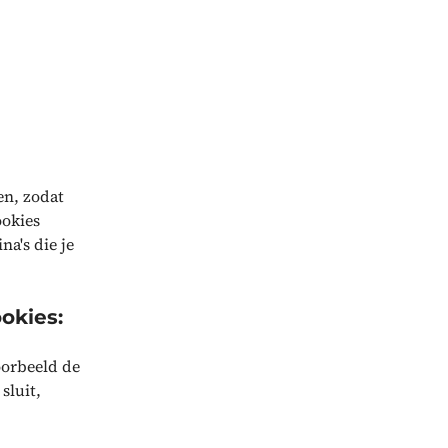
en, zodat
okies
na's die je
okies:
oorbeeld de
sluit,