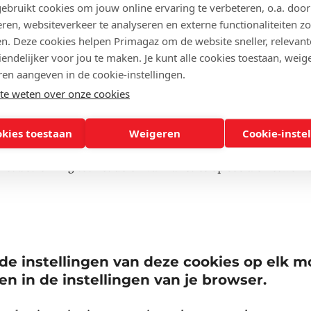
ie te onthouden over bijvoorbeeld een formulier dat je hebt
ebruikt cookies om jouw online ervaring te verbeteren, o.a. door
tie of inloggen op je account) of producten of informatie die
ren, websiteverkeer te analyseren en externe functionaliteiten zo
nze site. Je kan deze cookies ook weigeren.
en. Deze cookies helpen Primagaz om de website sneller, relevant
endelijker voor jou te maken. Je kunt alle cookies toestaan, weige
waarmee we statistieken en publieksmetingen kunnen uitvo
ren aangeven in de cookie-instellingen.
iken ook Google Analytics-cookies. Google Analytics is een 
e weten over onze cookies
die wordt aangeboden door Google Inc. (Google). Google Anal
de verzamelde statistische gegevens alleen om ons te laten 
s onze site gebruiken.
okies toestaan
Weigeren
Cookie-inste
et betrekking tot het delen van functies op sociale netwerk
 de instellingen van deze cookies op elk 
n in de instellingen van je browser.