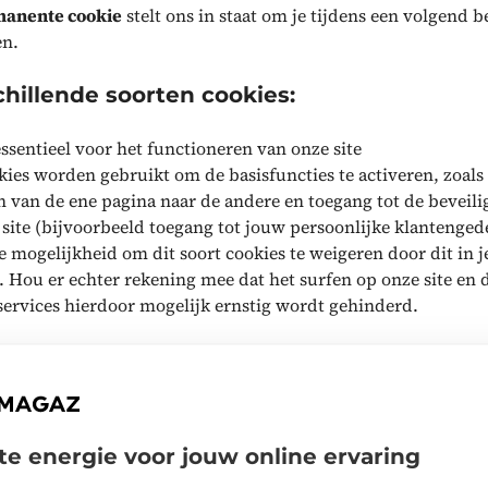
anente cookie
stelt ons in staat om je tijdens een volgend b
n.
hillende soorten cookies:
ssentieel voor het functioneren van onze site
ies worden gebruikt om de basisfuncties te activeren, zoals
n van de ene pagina naar de andere en toegang tot de beveili
site (bijvoorbeeld toegang tot jouw persoonlijke klantenged
e mogelijkheid om dit soort cookies te weigeren door dit in j
n. Hou er echter rekening mee dat het surfen op onze site en
services hierdoor mogelijk ernstig wordt gehinderd.
om je surfvoorkeuren te onthouden
 cookies wordt informatie onthouden die de manier verande
ich gedraagt of wordt weergegeven, zoals de gekozen taal of 
j je bevindt.
te energie voor jouw online ervaring
is om jouw ervaring bij het gebruik van onze site te verbete