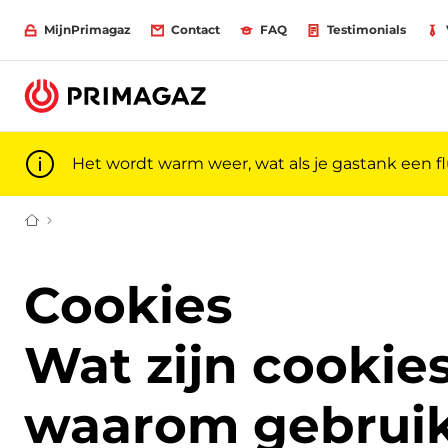
MijnPrimagaz
Contact
FAQ
Testimonials
Het wordt warm weer, wat als je gastank een f
Gas voor particulieren en professionals | Primagaz
Cookies
Wat zijn cookie
waarom gebrui