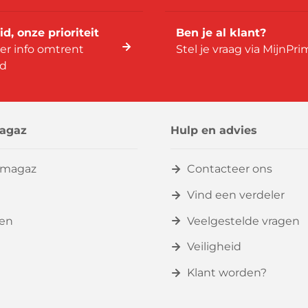
id, onze prioriteit
Ben je al klant?
er info omtrent
Stel je vraag via MijnPr
id
agaz
Hulp en advies
imagaz
Contacteer ons
Vind een verdeler
zen
Veelgestelde vragen
Veiligheid
Klant worden?