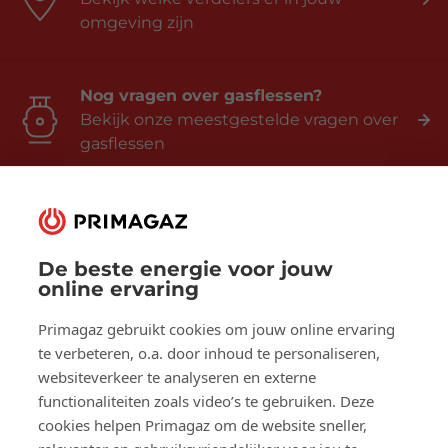
omgeving zijn
Nog vragen over gasflessen?
Bekijk onze meestgestelde vragen over
gasflessen
De beste energie voor jouw
Volg ons op:
online ervaring
Facebook
YouTube
LinkedIn
Primagaz gebruikt cookies om jouw online ervaring
te verbeteren, o.a. door inhoud te personaliseren,
websiteverkeer te analyseren en externe
Over Primagaz
functionaliteiten zoals video’s te gebruiken. Deze
cookies helpen Primagaz om de website sneller,
Hulp en advies