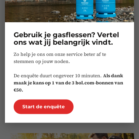
Gebruik je gasflessen? Vertel
ons wat jij belangrijk vindt.
Zo help je ons om onze service beter af te
stemmen op jouw noden.
De enquête duurt ongeveer 10 minuten.
Als dank
maak je kans op 1 van de 3 bol.com-bonnen van
Opslag en gebruik
€50.
Lees het belangrijkste veiligheidsadvies om je
gasflessen op te slaan.
Start de enquête