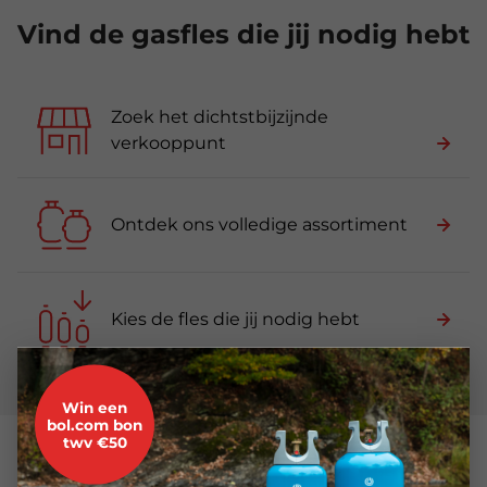
Vind de gasfles die jij nodig hebt
Zoek het dichtstbijzijnde
verkooppunt
Ontdek ons volledige assortiment
Kies de fles die jij nodig hebt
✕
Win een
bol.com bon
twv €50
Lees al onze tips en adviezen
voor een zorgeloos gebruik