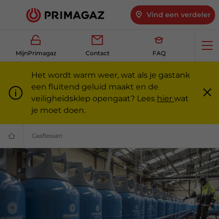
Vind een verdeler
Op
MijnPrimagaz
Contact
FAQ
me
Het wordt warm weer, wat als je gastank
een fluitend geluid maakt en de
veiligheidsklep opengaat? Lees
hier
wat
Slu
m
je moet doen.
Gasflessen
Gasflessen kopen — particulieren en professionals | 
Gas
voor
particulieren
en
professionals
|
Primagaz