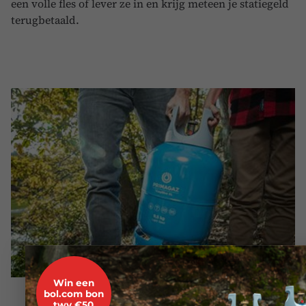
een volle fles of lever ze in en krijg meteen je statiegeld
terugbetaald.
Win een
bol.com bon
twv €50