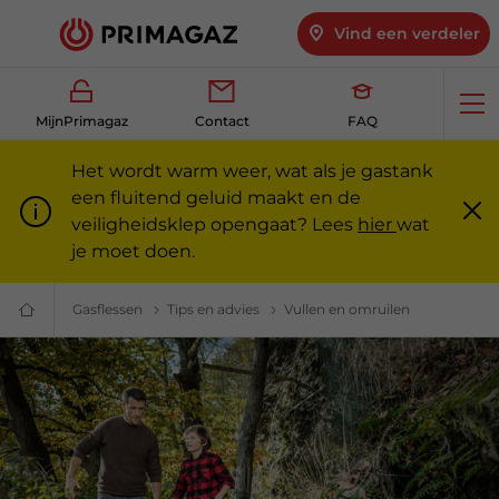
Vind een verdeler
Op
MijnPrimagaz
Contact
FAQ
me
Het wordt warm weer, wat als je gastank
een fluitend geluid maakt en de
veiligheidsklep opengaat? Lees
hier
wat
Slu
m
je moet doen.
Gasflessen
Gasflessen kopen — particulieren en professionals
Tips en advies
Tips en advies over gasflessen | 
Vullen en omruilen
Gasflessen: v
Gas
voor
particulieren
en
professionals
|
Primagaz