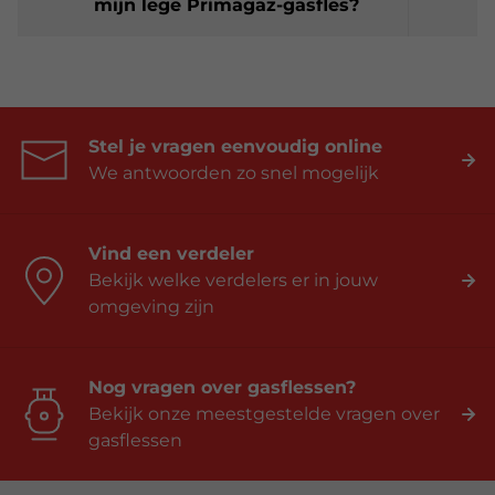
mijn lege Primagaz-gasfles?
Stel je vragen eenvoudig online
We antwoorden zo snel mogelijk
Vind een verdeler
Bekijk welke verdelers er in jouw
omgeving zijn
Nog vragen over gasflessen?
Bekijk onze meestgestelde vragen over
gasflessen