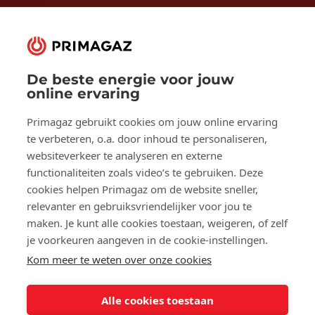
De beste energie voor jouw
Volg ons op:
online ervaring
Facebook
YouTube
LinkedIn
Primagaz gebruikt cookies om jouw online ervaring
te verbeteren, o.a. door inhoud te personaliseren,
websiteverkeer te analyseren en externe
Over Primagaz
functionaliteiten zoals video’s te gebruiken. Deze
cookies helpen Primagaz om de website sneller,
Hulp en advies
relevanter en gebruiksvriendelijker voor jou te
maken. Je kunt alle cookies toestaan, weigeren, of zelf
je voorkeuren aangeven in de cookie-instellingen.
Onze tools
Kom meer te weten over onze cookies
Alle cookies toestaan
©2025 Primagaz