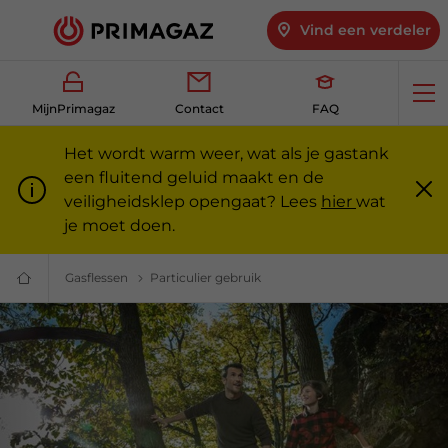
Vind een verdeler
Op
MijnPrimagaz
Contact
FAQ
me
Het wordt warm weer, wat als je gastank
een fluitend geluid maakt en de
veiligheidsklep opengaat? Lees
hier
wat
Slu
m
je moet doen.
Gasflessen
Gasflessen kopen — particulieren en professionals
Particulier gebruik
Propaangas voor particulieren
Gas
voor
particulieren
en
professionals
|
Primagaz