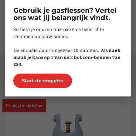
op de
camping
, maar ook grotere flessen voor
Gebruik je gasflessen? Vertel
professioneel gebruik
. Onze EasyBlue-modellen zijn
ons wat jij belangrijk vindt.
even licht als een plastic gasfles terwijl ze de
veiligheidsgaranties bieden van een stalen fles, en zijn
Zo help je ons om onze service beter af te
bovendien gevuld met
Futuria Propaan
.
stemmen op jouw noden.
De enquête duurt ongeveer 10 minuten.
Als dank
maak je kans op 1 van de 3 bol.com-bonnen van
€50.
Onze aanbevelingen
Start de enquête
Product in de kijker