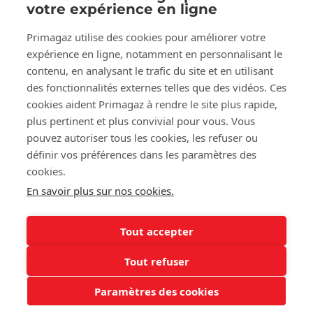
votre expérience en ligne
Suivez-nous sur:
Facebook
LinkedIn
YouTube
Primagaz utilise des cookies pour améliorer votre
expérience en ligne, notamment en personnalisant le
contenu, en analysant le trafic du site et en utilisant
des fonctionnalités externes telles que des vidéos. Ces
À propos de Primagaz
cookies aident Primagaz à rendre le site plus rapide,
plus pertinent et plus convivial pour vous. Vous
Aide et conseil
pouvez autoriser tous les cookies, les refuser ou
définir vos préférences dans les paramètres des
cookies.
Nos outils
En savoir plus sur nos cookies.
Tout accepter
©2025 Primagaz
Vous avez encore une bouteille Primagaz vide à la maison ?
Tout refuser
Cookies
Mentions légales
Apportez votre bouteille de gaz vide
Paramètres des cookies
Conditions générales de vente
et recevez une consigne