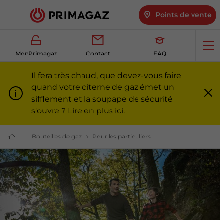
Points de vente
Ouv
MonPrimagaz
Contact
FAQ
me
Il fera très chaud, que devez-vous faire
quand votre citerne de gaz émet un
sifflement et la soupape de sécurité
Fe
m
s'ouvre ? Lire en plus
ici
.
Bouteilles de gaz
Bouteilles de gaz pour particuliers et profes
Pour les particuliers
Le gaz propane pour les
Du
gaz
pour
particuliers
et
professionnels
|
Primagaz