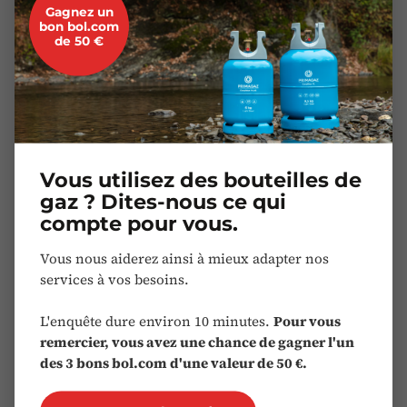
Gagnez un
bon bol.com
Trouvez celle que vous cherchez dans notre vaste
de 50 €
assortiment.
Quel que soit l'usage que vous en faites, Primagaz
dispose toujours de la bouteille de gaz adaptée. Que ce
soit pour un
barbecue
, pour
cuisiner
dans
votre
caravane
ou pour
chauffer votre maison
(de
Vous utilisez des bouteilles de
vacances). Nous proposons des bonbonnes de gaz
gaz ? Dites-nous ce qui
légères à utiliser chez vous, dans votre jardin ou
compte pour vous.
au
camping
, mais aussi de plus grands formats adaptés
Vous nous aiderez ainsi à mieux adapter nos
au professionnel. Nos modèles EasyBlue sont aussi
services à vos besoins.
légers que des bouteilles de gaz en plastique tout en
présentant toutes les garanties de sécurité d'une
L'enquête dure environ 10 minutes.
Pour vous
bouteille en acier, et sont en outre remplies
remercier, vous avez une chance de gagner l'un
avec
Futuria Propane
des 3 bons bol.com d'une valeur de 50 €.