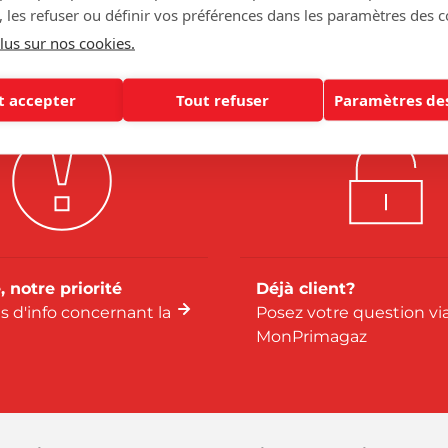
tez Primagaz
, les refuser ou définir vos préférences dans les paramètres des c
lus sur nos cookies.
t accepter
Tout refuser
Paramètres des
, notre priorité
Déjà client?
us d'info concernant la
Posez votre question vi
MonPrimagaz