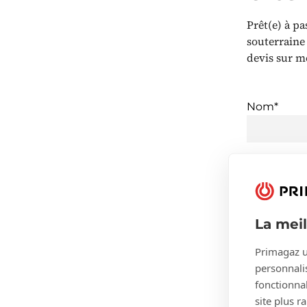
Prêt(e) à pa
souterraine
devis sur m
Nom*
Code posta
La mei
Oui, P
Primagaz u
informé
personnalis
moi.
fonctionnal
site plus r