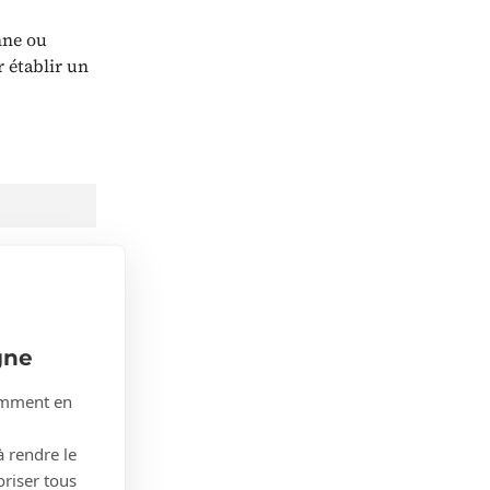
nne ou
 établir un
gne
tamment en
r
à rendre le
oriser tous