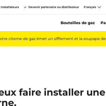
Installateurs
Devenir partenaire ou distributeur
Français
Bouteilles de gaz
Pa
votre citerne de gaz émet un sifflement et la soupape de 
eux faire installer une
rne.