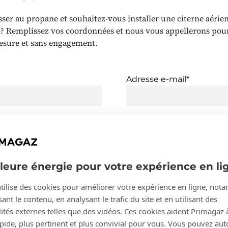
sser au propane et souhaitez-vous installer une citerne aérie
 ? Remplissez vos coordonnées et nous vous appellerons pour
esure et sans engagement.
Adresse e-mail*
l*
Numéro de téléphone*
lleure énergie pour votre expérience en li
rimagaz peut conserver mes données pour me tenir
tilise des cookies pour améliorer votre expérience en ligne, no
(e) des actualités, produits et services intéressants pou
ant le contenu, en analysant le trafic du site et en utilisant des
ités externes telles que des vidéos. Ces cookies aident Primagaz 
apide, plus pertinent et plus convivial pour vous. Vous pouvez aut