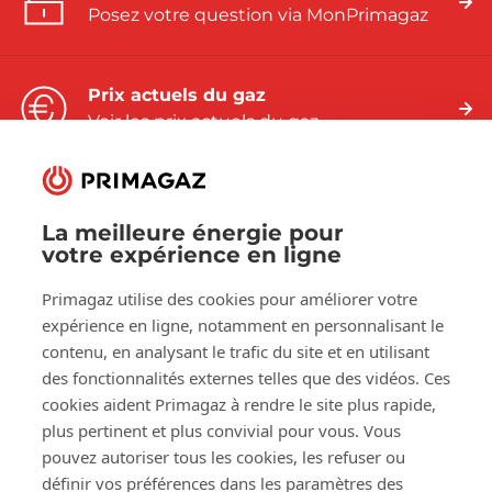
Posez votre question via MonPrimagaz
Prix actuels du gaz
Voir les prix actuels du gaz
La meilleure énergie pour
votre expérience en ligne
Suivez-nous sur:
Primagaz utilise des cookies pour améliorer votre
Facebook
LinkedIn
YouTube
expérience en ligne, notamment en personnalisant le
contenu, en analysant le trafic du site et en utilisant
des fonctionnalités externes telles que des vidéos. Ces
À propos de Primagaz
cookies aident Primagaz à rendre le site plus rapide,
plus pertinent et plus convivial pour vous. Vous
Aide et conseil
pouvez autoriser tous les cookies, les refuser ou
définir vos préférences dans les paramètres des