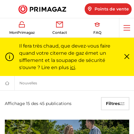
Points de vente
Ouv
MonPrimagaz
Contact
FAQ
me
Il fera très chaud, que devez-vous faire
quand votre citerne de gaz émet un
sifflement et la soupape de sécurité
Fe
m
s'ouvre ? Lire en plus
ici
.
Nouvelles
Nouvelles | Primagaz
Du
gaz
pour
Nouvelles
particuliers
Affichage 15 des 45 publications
Filtres
et
professionnels
|
Primagaz