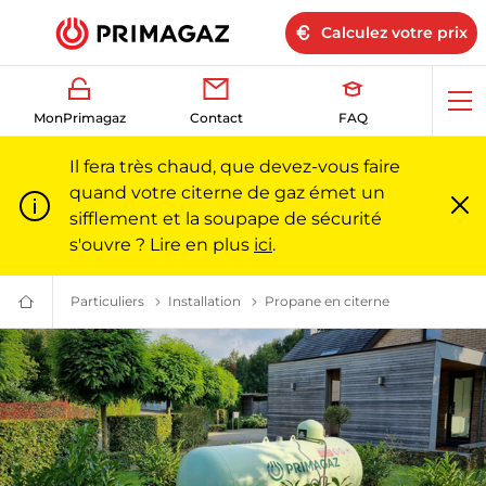
Calculez votre prix
Ouv
MonPrimagaz
Contact
FAQ
me
Il fera très chaud, que devez-vous faire
quand votre citerne de gaz émet un
sifflement et la soupape de sécurité
Fe
m
s'ouvre ? Lire en plus
ici
.
Particuliers
Le gaz propane pour les particuliers l Primagaz
Installation
Une installation de gaz sur mesure
Propane en citerne
Installation d
Du
gaz
pour
particuliers
et
professionnels
|
Primagaz