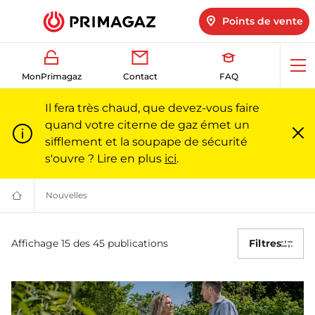
Points de vente
Ouv
MonPrimagaz
Contact
FAQ
me
Il fera très chaud, que devez-vous faire
quand votre citerne de gaz émet un
sifflement et la soupape de sécurité
Fe
m
s'ouvre ? Lire en plus
ici
.
Nouvelles
Nouvelles | Primagaz
Du
gaz
pour
Nouvelles
particuliers
Affichage 15 des 45 publications
Filtres
et
professionnels
|
Primagaz