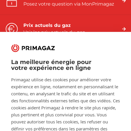
Posez votre question via MonPrimagaz
Prix actuels du gaz
Voir les prix actuels du gaz
La meilleure énergie pour
votre expérience en ligne
Suivez-nous sur:
Primagaz utilise des cookies pour améliorer votre
Facebook
LinkedIn
YouTube
expérience en ligne, notamment en personnalisant le
contenu, en analysant le trafic du site et en utilisant
des fonctionnalités externes telles que des vidéos. Ces
À propos de Primagaz
cookies aident Primagaz à rendre le site plus rapide,
plus pertinent et plus convivial pour vous. Vous
Aide et conseil
pouvez autoriser tous les cookies, les refuser ou
définir vos préférences dans les paramètres des