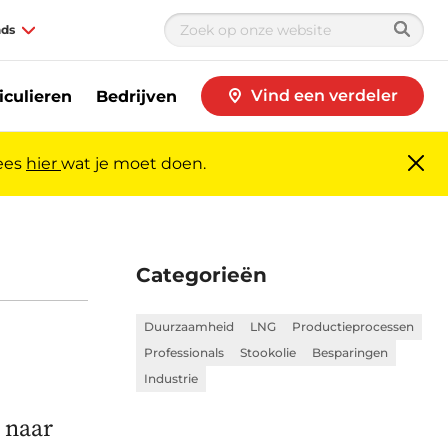
nds
Vind een verdeler
iculieren
Bedrijven
Lees
hier
wat je moet doen.
Slui
me
Categorieën
Duurzaamheid
LNG
Productieprocessen
Professionals
Stookolie
Besparingen
Industrie
 naar