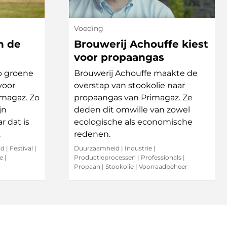
Voeding
n de
Brouwerij Achouffe kiest
voor propaangas
p groene
Brouwerij Achouffe maakte de
voor
overstap van stookolie naar
imagaz. Zo
propaangas van Primagaz. Ze
jn
deden dit omwille van zowel
r dat is
ecologische als economische
.
redenen.
id
|
Festival
|
Duurzaamheid
|
Industrie
|
e
|
Productieprocessen
|
Professionals
|
Propaan
|
Stookolie
|
Voorraadbeheer