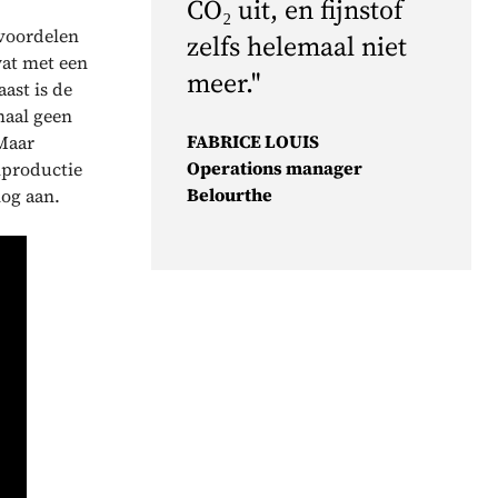
CO₂ uit, en fijnstof
voordelen
zelfs helemaal niet
wat met een
meer."
ast is de
maal geen
FABRICE LOUIS
 Maar
Operations manager
mproductie
Belourthe
nog aan.