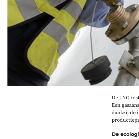
De LNG-inst
Een gasaans
dankzij de 
productiepr
De ecolog