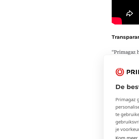
Transparan
“Primagaz h
stabieler da
zijn.” Bove
stookolie. 
bieden. Nie
De bes
service.
Primagaz g
personalise
te gebruik
gebruiksvri
je voorkeu
Kom meer t