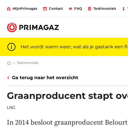
MijnPrimagaz
Contact
FAQ
Testimonials
Het wordt warm weer, wat als je gastank een f
Testimonials
(Futuria) Propaan en LNG: onze klanten vertellen | 
Gas voor particulieren en professionals | Primagaz
Ga terug naar het overzicht
Graanproducent stapt ov
LNG
In 2014 besloot graanproducent Belourt