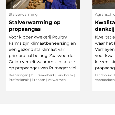
Stalverwarming
Agrarisch 
Stalverwarming op
Kwalit
propaangas
dankzi
Voor kippenkwekerij Poultry
Kwalitati
Farms zijn klimaatbeheersing en
waar het 
een gezond stalklimaat van
Verheyen 
primordiaal belang. Zaakvoerder
voor kwal
Guido vertelt waarom zijn keuze
kiezen, k
op propaangas van Primagaz viel.
propaanga
Besparingen
|
Duurzaamheid
|
Landbouw
|
Landbouw
|
Professionals
|
Propaan
|
Verwarmen
Voorraadbeh