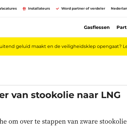
Vacatures
Installateurs
Word partner of verdeler
Nederla
Gasflessen
Part
luitend geluid maakt en de veiligheidsklep opengaat? 
Primagaz
er van stookolie naar LNG
he om over te stappen van zware stookolie