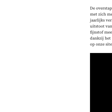
De overstap
met zich me
jaarlijks v
uitstoot va
fijnstof me
dankzij het
op onze sit