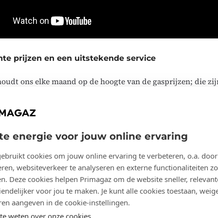
te prijzen en een uitstekende service
oudt ons elke maand op de hoogte van de gasprijzen; die zij
n de stookolieprijzen. Op vier jaar zal de hele installatie ter
ndien was Belourthe al geruime tijd op zoek naar een alternat
Na gericht research bleek Primagaz hier de beste oplossing vo
t enkel op financieel vlak, maar ook op het gebied van expert
te energie voor jouw online ervaring
ebruikt cookies om jouw online ervaring te verbeteren, o.a. door
ren, websiteverkeer te analyseren en externe functionaliteiten zo
en. Deze cookies helpen Primagaz om de website sneller, relevant
endelijker voor jou te maken. Je kunt alle cookies toestaan, weige
ren aangeven in de cookie-instellingen.
e weten over onze cookies