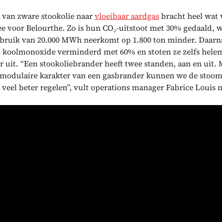
 van zware stookolie naar
vloeibaar aardgas
bracht heel wat 
e voor Belourthe. Zo is hun CO₂-uitstoot met 30% gedaald, 
erbruik van 20.000 MWh neerkomt op 1.800 ton minder. Daarna
n koolmonoxide verminderd met 60% en stoten ze zelfs hele
er uit. “Een stookoliebrander heeft twee standen, aan en uit.
 modulaire karakter van een gasbrander kunnen we de stoo
e veel beter regelen”, vult operations manager Fabrice Louis 