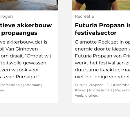
drogen
Recreatie
atieve akkerbouw
Futuria Propaan i
j propaangas
festivalsector
eve akkerbouw, dat is
Clamotte Rock zet in o
bij Van Ginhoven –
energie door te kiezen 
om draait. “Omdat wij
Futuria Propaan van Pr
iteitsvolle gewassen
werkt het festival aan zi
iezen wij ook voor
duurzame karakter, maa
s van Primagaz".
niet het enige voordeel
Professionals
|
Propaan
|
Futuria Propaan
|
Duurzaamhe
eer
Koken
|
Professionals
|
Recreati
Veelzijdigheid