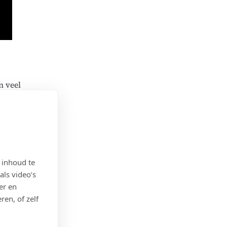
n veel
ugbetaald
ief voor
or te
ise en
 inhoud te
als video’s
er en
ren, of zelf