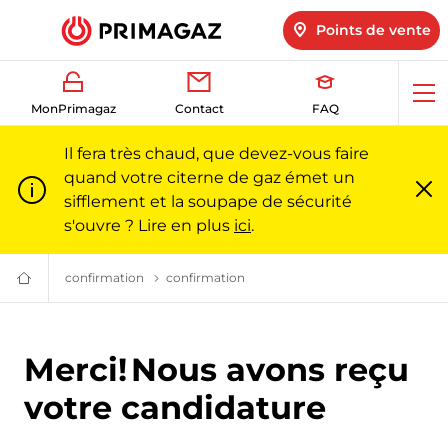
Points de vente
Ouv
MonPrimagaz
Contact
FAQ
me
Il fera très chaud, que devez-vous faire
quand votre citerne de gaz émet un
sifflement et la soupape de sécurité
Fe
m
s'ouvre ? Lire en plus
ici
.
confirmation
confirmation
Du
gaz
pour
particuliers
et
Merci!
Nous avons reçu
professionnels
|
Primagaz
votre candidature