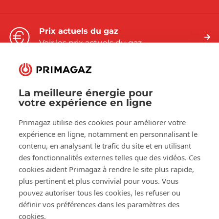
Prix actuels du gaz
Voir les prix actuels du gaz
La meilleure énergie pour
votre expérience en ligne
Suivez-nous sur:
Facebook
LinkedIn
YouTube
Primagaz utilise des cookies pour améliorer votre
expérience en ligne, notamment en personnalisant le
contenu, en analysant le trafic du site et en utilisant
des fonctionnalités externes telles que des vidéos. Ces
À propos de Primagaz
cookies aident Primagaz à rendre le site plus rapide,
plus pertinent et plus convivial pour vous. Vous
Aide et conseil
pouvez autoriser tous les cookies, les refuser ou
définir vos préférences dans les paramètres des
cookies.