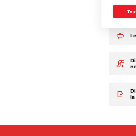
Pour que le
Tou
conditions, 
Le
Di
né
Di
la