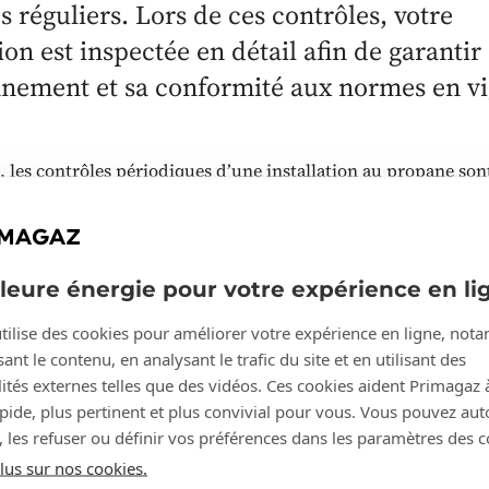
s réguliers. Lors de ces contrôles, votre
tion est inspectée en détail afin de garanti
nnement et sa conformité aux normes en vi
, les contrôles périodiques d’une installation au propane son
 par la loi
. Vous trouverez
ici
toutes les informations relative
et à la réglementation applicables.
s doivent être réalisés
par un organisme de contrôle agréé.
lleure énergie pour votre expérience en li
lation, il peut s’agir
de contrôles annuels ou quinquennaux
tilise des cookies pour améliorer votre expérience en ligne, no
ant le contenu, en analysant le trafic du site et en utilisant des
ités externes telles que des vidéos. Ces cookies aident Primagaz 
ment bien préparer l
apide, plus pertinent et plus convivial pour vous. Vous pouvez aut
, les refuser ou définir vos préférences dans les paramètres des c
rôle ?
lus sur nos cookies.