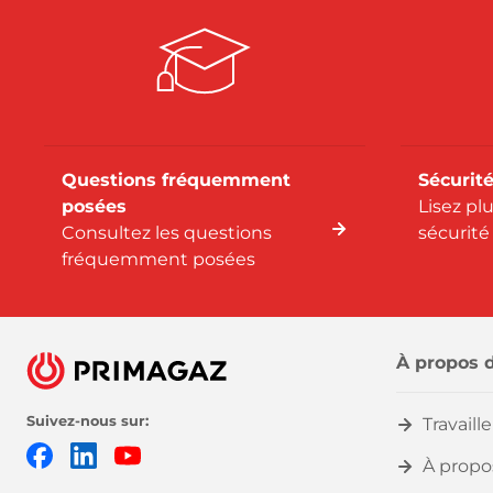
Questions fréquemment
Sécurité
posées
Lisez pl
Consultez les questions
sécurité
fréquemment posées
À propos 
Suivez-nous sur:
Travaill
Facebook
LinkedIn
YouTube
À propo