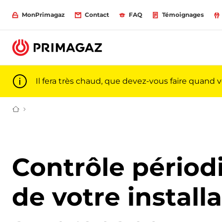
MonPrimagaz
Contact
FAQ
Témoignages
Il fera très chaud, que devez-vous faire quand 
Du gaz pour particuliers et professionnels | Primagaz
Contrôle périod
de votre install