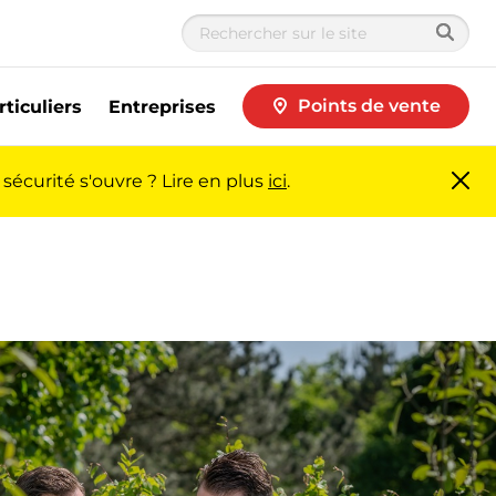
Points de vente
rticuliers
Entreprises
sécurité s'ouvre ? Lire en plus
ici
.
Fer
me