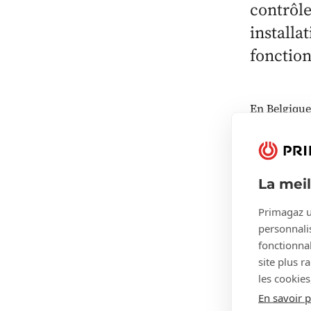
contrôle
installa
fonctio
En Belgique
obligatoires
législation 
Ces contrôle
La mei
type d’instal
Primagaz u
personnalis
fonctionnal
Com
site plus r
les cookies
cont
En savoir p