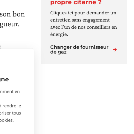
propre citerne ?
r son bon
Cliquez ici pour demander un
entretien sans engagement
gueur.
avec l’un de nos conseillers en
énergie.
t
Changer de fournisseur
de gaz
s à la
Selon le
gne
.
tamment en
à rendre le
e
oriser tous
ookies.