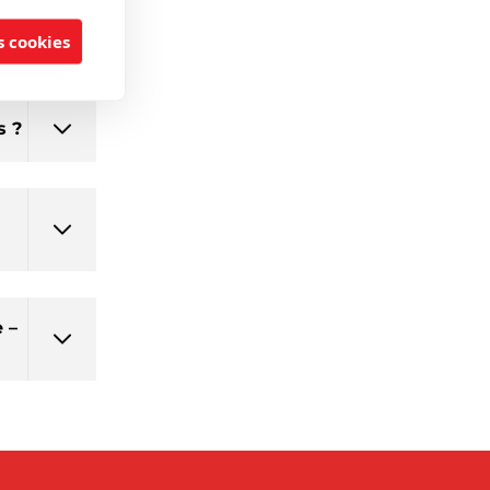
lleures
 cookies
s ?
 –