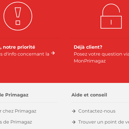
, notre priorité
Déjà client?
us d'info concernant la
Posez votre question vi
MonPrimagaz
de Primagaz
Aide et conseil
er chez Primagaz
Contactez-nous
s de Primagaz
Trouver un point de 