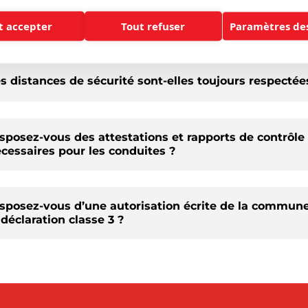
 contrôle de votre citerne de propane se déroule dans les mei
t accepter
Tout refuser
Paramètres des
il est conseillé de vérifier les points suivants au préalable :
s distances de sécurité sont-elles toujours respectée
sposez-vous des attestations et rapports de contrôle
cessaires pour les conduites ?
sposez-vous d’une autorisation écrite de la commune
 déclaration classe 3 ?