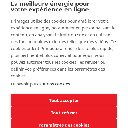
La meilleure énergie pour
votre expérience en ligne
Suivez-nous sur:
Primagaz utilise des cookies pour améliorer votre
Facebook
LinkedIn
YouTube
expérience en ligne, notamment en personnalisant le
contenu, en analysant le trafic du site et en utilisant
des fonctionnalités externes telles que des vidéos. Ces
À propos de Primagaz
cookies aident Primagaz à rendre le site plus rapide,
plus pertinent et plus convivial pour vous. Vous
Aide et conseil
pouvez autoriser tous les cookies, les refuser ou
définir vos préférences dans les paramètres des
cookies.
Nos outils
En savoir plus sur nos cookies.
Tout accepter
©2025 Primagaz
Tout refuser
Cookies
Mentions légales
Paramètres des cookies
Conditions générales de vente