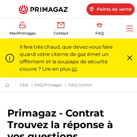
Points de vente
Ouv
MonPrimagaz
Contact
FAQ
me
Il fera très chaud, que devez-vous faire
quand votre citerne de gaz émet un
sifflement et la soupape de sécurité
Fe
m
s'ouvre ? Lire en plus
ici
.
FAQ
Les réponses à toutes vos questions sur le gaz l Primaga
FAQ Primagaz
Les questions les plus fréquentes sur
FAQ Contrat
Tout savoir sur votre co
Du
gaz
pour
particuliers
et
Primagaz - Contrat
professionnels
|
Primagaz
Trouvez la réponse à
vos questions