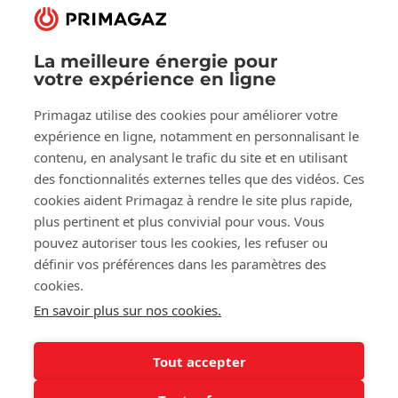
La meilleure énergie pour
votre expérience en ligne
Suivez-nous sur:
Primagaz utilise des cookies pour améliorer votre
Facebook
LinkedIn
YouTube
expérience en ligne, notamment en personnalisant le
contenu, en analysant le trafic du site et en utilisant
des fonctionnalités externes telles que des vidéos. Ces
À propos de Primagaz
cookies aident Primagaz à rendre le site plus rapide,
plus pertinent et plus convivial pour vous. Vous
Aide et conseil
pouvez autoriser tous les cookies, les refuser ou
définir vos préférences dans les paramètres des
cookies.
Nos outils
En savoir plus sur nos cookies.
Tout accepter
©2025 Primagaz