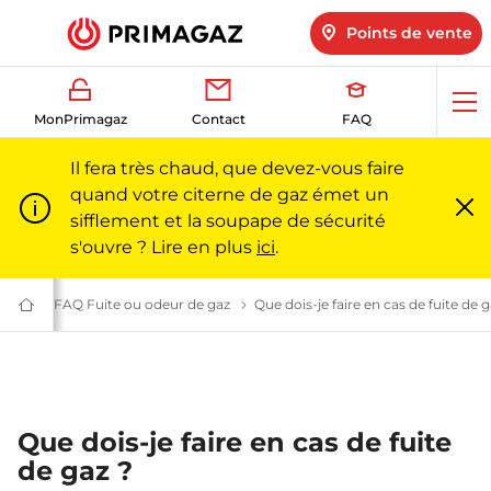
Points de vente
Ouv
MonPrimagaz
Contact
FAQ
me
Il fera très chaud, que devez-vous faire
quand votre citerne de gaz émet un
sifflement et la soupape de sécurité
Fe
m
s'ouvre ? Lire en plus
ici
.
 à toutes vos questions sur le gaz l Primagaz
urité
Gaz propane et sécurité : questions fréquentes | Primagaz
FAQ Fuite ou odeur de gaz
Vous pensez avoir un problème de séc
Que dois-je faire en cas de fuite de g
Du
gaz
pour
particuliers
et
professionnels
|
Primagaz
Que dois-je faire en cas de fuite
de gaz ?