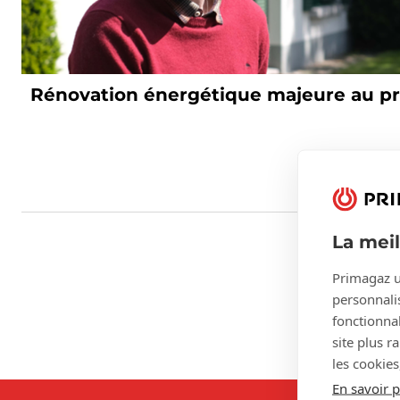
Rénovation énergétique majeure au p
La mei
Primagaz u
personnalis
fonctionnal
site plus r
les cookies
En savoir p