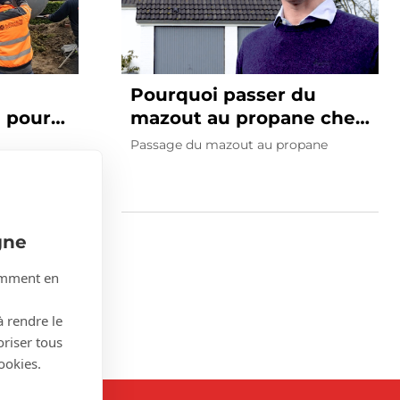
Pourquoi passer du
e pour
mazout au propane chez
rraine
soi
Passage du mazout au propane
gne
tamment en
à rendre le
oriser tous
ookies.