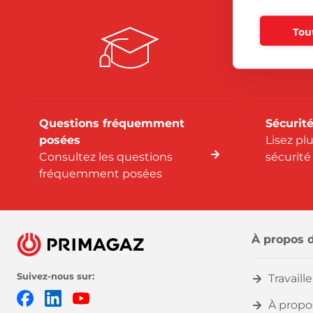
Tou
Questions fréquemment
Sécurité
posées
Lisez pl
Consultez les questions
sécurité
fréquemment posées
À propos 
Suivez-nous sur:
Travaill
Facebook
LinkedIn
YouTube
À propo