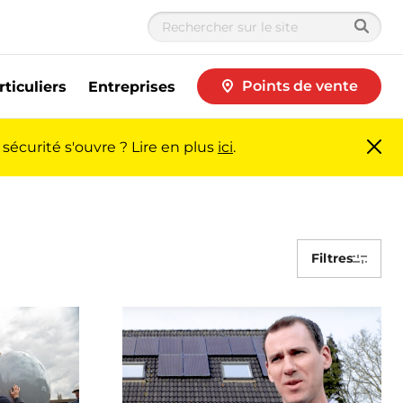
Points de vente
rticuliers
Entreprises
sécurité s'ouvre ? Lire en plus
ici
.
Fer
me
Filtres