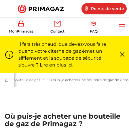
Points de vente
Ouv
MonPrimagaz
Contact
FAQ
me
Il fera très chaud, que devez-vous faire
quand votre citerne de gaz émet un
sifflement et la soupape de sécurité
Fe
m
s'ouvre ? Lire en plus
ici
.
le gaz l Primagaz
de gaz : questions fréquentes | Primagaz
er une bouteille de gaz
Acheter une bouteille de gaz : FAQ | Primagaz
Où puis-je acheter une bouteille de gaz de Prim
Du
gaz
pour
particuliers
et
professionnels
|
Primagaz
Où puis-je acheter une bouteille
de gaz de Primagaz ?