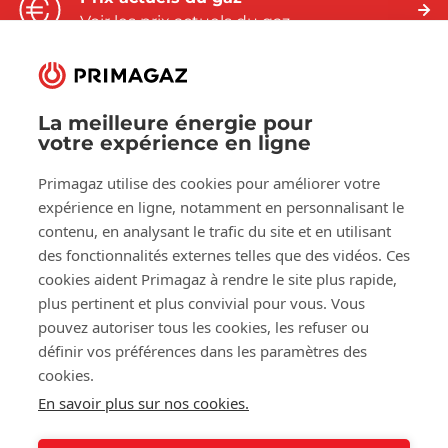
Voir les prix actuels du gaz
La meilleure énergie pour
votre expérience en ligne
Suivez-nous sur:
Primagaz utilise des cookies pour améliorer votre
Facebook
LinkedIn
YouTube
expérience en ligne, notamment en personnalisant le
contenu, en analysant le trafic du site et en utilisant
des fonctionnalités externes telles que des vidéos. Ces
À propos de Primagaz
cookies aident Primagaz à rendre le site plus rapide,
plus pertinent et plus convivial pour vous. Vous
Aide et conseil
pouvez autoriser tous les cookies, les refuser ou
définir vos préférences dans les paramètres des
cookies.
Nos outils
En savoir plus sur nos cookies.