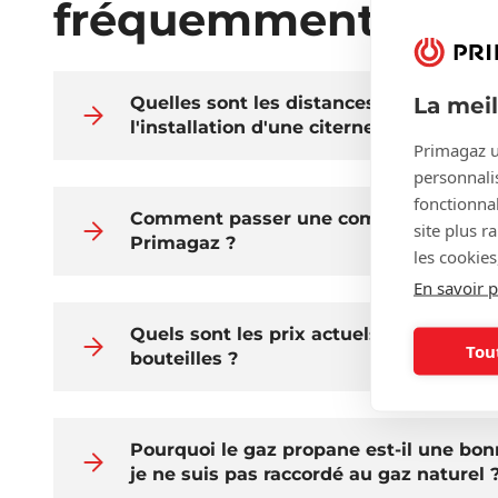
fréquemment posé
La mei
Quelles sont les distances de sécurité 
l'installation d'une citerne de propane 
Primagaz u
personnalis
fonctionnal
Comment passer une commande de ga
site plus r
Primagaz ?
les cookies
En savoir p
Quels sont les prix actuels du gaz pro
Tou
bouteilles ?
Pourquoi le gaz propane est-il une bonn
je ne suis pas raccordé au gaz naturel 