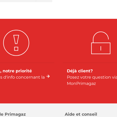
, notre priorité
Déjà client?
us d'info concernant la
Posez votre question vi
MonPrimagaz
de Primagaz
Aide et conseil