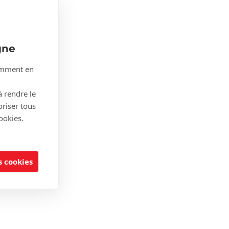
gne
tamment en
à rendre le
oriser tous
ookies.
 cookies