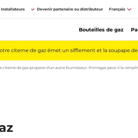
Installateurs
Devenir partenaire ou distributeur
Français
Bouteilles de gaz
Pa
votre citerne de gaz émet un sifflement et la soupape de 
e gaz propane | Primagaz
stions avant de devenir client ? | Primagaz
ne citerne de gaz propane d'un autre fournisseur. Primagaz peut-il la remplir
gaz