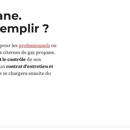
ane.
remplir ?
 pour les
professionnels
ou
s citernes de gaz propane.
t le contrôle
de nos
 un
contrat d'entretien et
z se chargera ensuite du