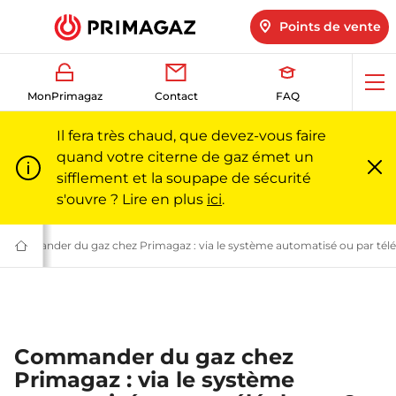
Points de vente
Ouv
MonPrimagaz
Contact
FAQ
me
Il fera très chaud, que devez-vous faire
quand votre citerne de gaz émet un
sifflement et la soupape de sécurité
Fe
m
s'ouvre ? Lire en plus
ici
.
 Primagaz
iternes de gaz propane | Primagaz
Des questions sur Primagaz en tant que fournisseur de gaz ? | Primagaz
Commander du gaz chez Primagaz : via le système automatisé ou par tél
Du
gaz
pour
particuliers
et
professionnels
|
Primagaz
Commander du gaz chez
Primagaz : via le système