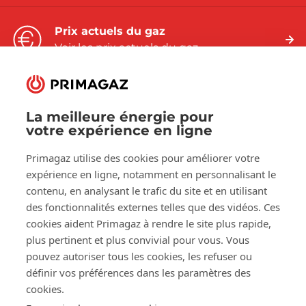
Prix actuels du gaz
Voir les prix actuels du gaz
La meilleure énergie pour
votre expérience en ligne
Suivez-nous sur:
Primagaz utilise des cookies pour améliorer votre
Facebook
LinkedIn
YouTube
expérience en ligne, notamment en personnalisant le
contenu, en analysant le trafic du site et en utilisant
des fonctionnalités externes telles que des vidéos. Ces
À propos de Primagaz
cookies aident Primagaz à rendre le site plus rapide,
plus pertinent et plus convivial pour vous. Vous
Aide et conseil
pouvez autoriser tous les cookies, les refuser ou
définir vos préférences dans les paramètres des
cookies.
Nos outils