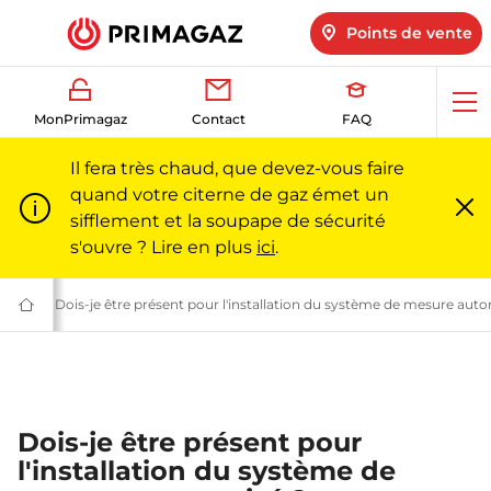
Points de vente
Ouv
MonPrimagaz
Contact
FAQ
me
Il fera très chaud, que devez-vous faire
quand votre citerne de gaz émet un
sifflement et la soupape de sécurité
Fe
m
s'ouvre ? Lire en plus
ici
.
 Primagaz
iternes de gaz propane | Primagaz
sure
Tout savoir sur le système de mesure des citernes de gaz | Primaga
Dois-je être présent pour l'installation du système de mesure auto
Du
gaz
pour
particuliers
et
professionnels
|
Primagaz
Dois-je être présent pour
l'installation du système de