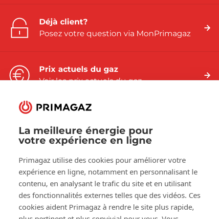
Déjà client?
Posez votre question via MonPrimagaz
Prix actuels du gaz
Voir les prix actuels du gaz
La meilleure énergie pour
votre expérience en ligne
Suivez-nous sur:
Primagaz utilise des cookies pour améliorer votre
Facebook
LinkedIn
YouTube
expérience en ligne, notamment en personnalisant le
contenu, en analysant le trafic du site et en utilisant
des fonctionnalités externes telles que des vidéos. Ces
À propos de Primagaz
cookies aident Primagaz à rendre le site plus rapide,
plus pertinent et plus convivial pour vous. Vous