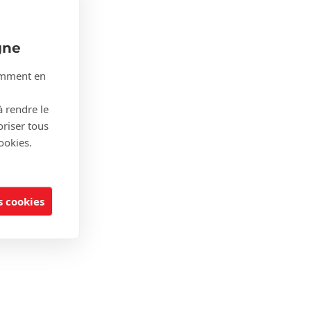
gne
tamment en
à rendre le
oriser tous
ookies.
 cookies