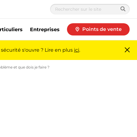
Points de vente
rticuliers
Entreprises
sécurité s'ouvre ? Lire en plus
ici
.
Fer
me
blème et que dois je faire ?
Problème avec la jauge d'une citerne de gaz l 