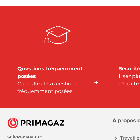
Questions fréquemment
Sécurité
posées
Lisez pl
Consultez les questions
sécurité
fréquemment posées
À propos 
Suivez-nous sur:
Travaill