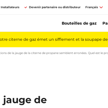
Installateurs
Devenir partenaire ou distributeur
Français
Bouteilles de gaz
Pa
votre citerne de gaz émet un sifflement et la soupape de 
e gaz propane | Primagaz
techniques sur les citernes de gaz propane | Primagaz
tions de la jauge de la citerne de propane semblent erronées. Quel est le pro
a jauge de