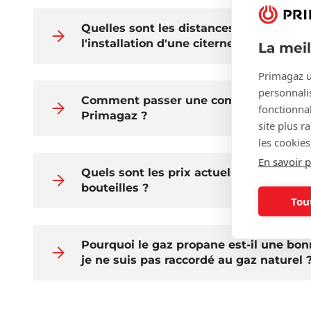
Quelles sont les distances de sécurité 
l'installation d'une citerne de propane 
La mei
Primagaz u
personnalis
Comment passer une commande de ga
fonctionnal
Primagaz ?
site plus r
les cookies
En savoir p
Quels sont les prix actuels du gaz pro
bouteilles ?
Tou
Pourquoi le gaz propane est-il une bonn
je ne suis pas raccordé au gaz naturel 