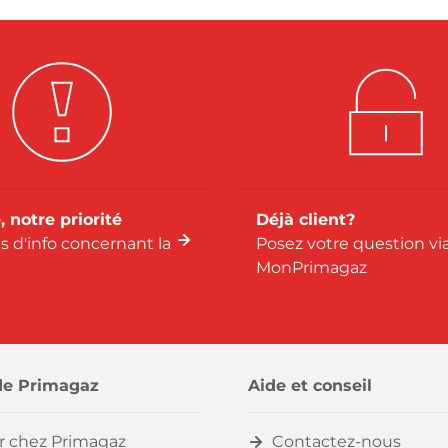
, notre priorité
Déjà client?
us d'info concernant la
Posez votre question vi
MonPrimagaz
de Primagaz
Aide et conseil
er chez Primagaz
Contactez-nous