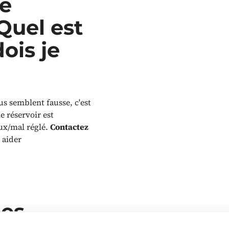
ne
Quel est
ois je
s semblent fausse, c'est
 réservoir est
ux/mal réglé.
Contactez
 aider
es