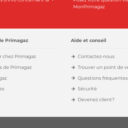
MonPrimagaz
de Primagaz
Aide et conseil
er chez Primagaz
Contactez-nous
s de Primagaz
Trouver un point de 
gaz
Questions fréquentes
es
Sécurité
Devenez client?