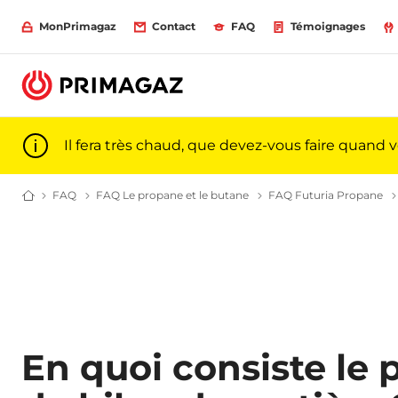
MonPrimagaz
Contact
FAQ
Témoignages
Il fera très chaud, que devez-vous faire quand 
FAQ
Les réponses à toutes vos questions sur le gaz l Primagaz
FAQ Le propane et le butane
(Futuria) Propane et buta
FAQ Futuria Propane
Du gaz pour particuliers et professionnels | Primagaz
En quoi consiste le 