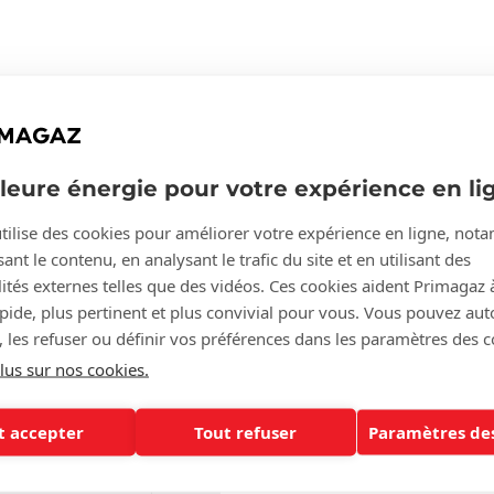
es
lleure énergie pour votre expérience en li
tilise des cookies pour améliorer votre expérience en ligne, no
t-il sans cesse ?
ant le contenu, en analysant le trafic du site et en utilisant des
ités externes telles que des vidéos. Ces cookies aident Primagaz 
apide, plus pertinent et plus convivial pour vous. Vous pouvez aut
pane et en
, les refuser ou définir vos préférences dans les paramètres des c
lus sur nos cookies.
t accepter
Tout refuser
Paramètres des
écurité du
rcial et du