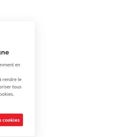
gne
tamment en
à rendre le
oriser tous
ookies.
 cookies