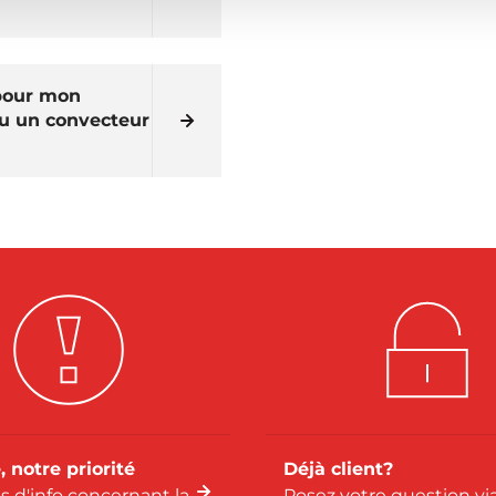
 pour mon
ou un convecteur
, notre priorité
Déjà client?
us d'info concernant la
Posez votre question vi