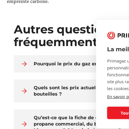
empreinte carbone.
Autres questions
fréquemment posé
La mei
Primagaz u
Pourquoi le prix du gaz en vrac fluctue-
personnalis
fonctionnal
site plus r
Quels sont les prix actuels du gaz pro
les cookies
bouteilles ?
En savoir p
Tou
Qu’est-ce que la fiche de données de s
propane commercial, du butane comme