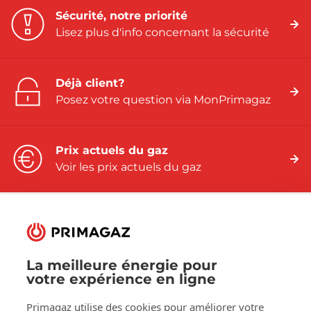
Sécurité, notre priorité
Lisez plus d'info concernant la sécurité
Déjà client?
Posez votre question via MonPrimagaz
Prix actuels du gaz
Voir les prix actuels du gaz
Suivez-nous sur:
La meilleure énergie pour
votre expérience en ligne
Facebook
LinkedIn
YouTube
Primagaz utilise des cookies pour améliorer votre