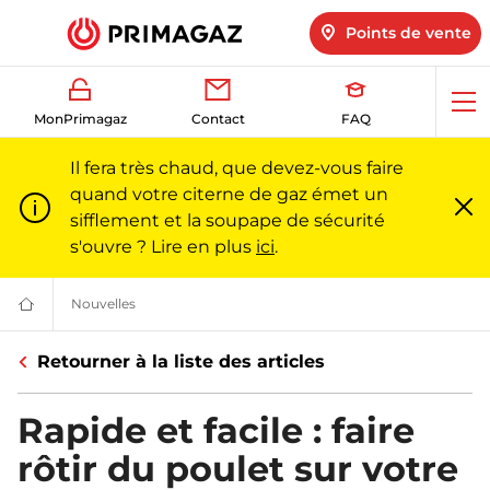
Points de vente
Ouv
MonPrimagaz
Contact
FAQ
me
Il fera très chaud, que devez-vous faire
quand votre citerne de gaz émet un
sifflement et la soupape de sécurité
Fe
m
s'ouvre ? Lire en plus
ici
.
Nouvelles
Nouvelles | Primagaz
Du
gaz
pour
Retourner à la liste des articles
particuliers
et
professionnels
|
Rapide et facile : faire
Primagaz
rôtir du poulet sur votre