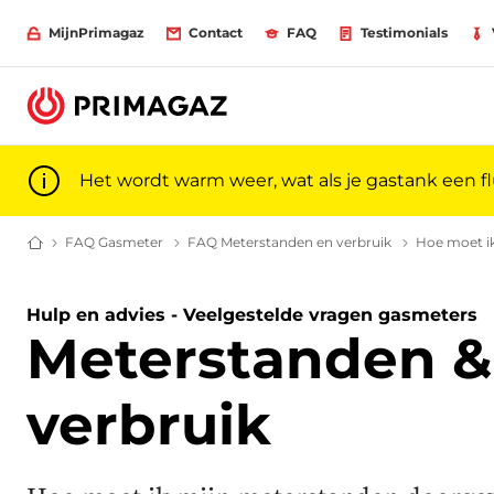
MijnPrimagaz
Contact
FAQ
Testimonials
Het wordt warm weer, wat als je gastank een f
FAQ Gasmeter
Veelgestelde vragen over gasmeters| Primagaz
FAQ Meterstanden en verbruik
Veelgestelde
Hoe moet i
Gas voor particulieren en professionals | Primagaz
Hulp en advies - Veelgestelde vragen gasmeters
Meterstanden &
verbruik