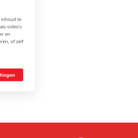
 inhoud te
als video’s
er en
ren, of zelf
llingen