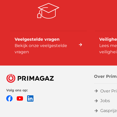
Veelgestelde vragen
Veilighe
Bekijk onze veelgestelde
Lees me
vragen
veilighe
Over Prim
Volg ons op:
Over Pr
Facebook
YouTube
LinkedIn
Jobs
Gasprij