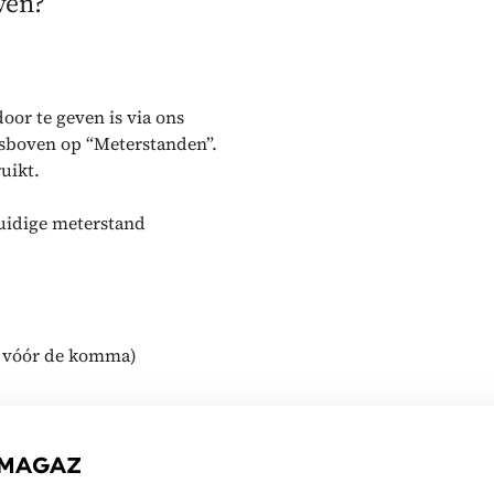
ven?
oor te geven is via ons
htsboven op “Meterstanden”.
uikt.
huidige meterstand
t, vóór de komma)