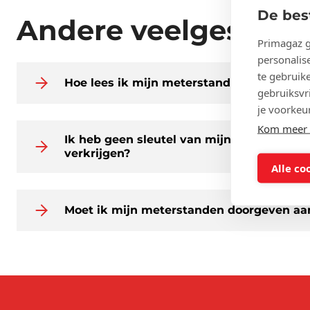
De bes
Andere veelgesteld
Primagaz g
personalise
te gebruik
Hoe lees ik mijn meterstanden af?
gebruiksvri
je voorkeu
Kom meer t
Ik heb geen sleutel van mijn meterkast. 
verkrijgen?
Alle co
Moet ik mijn meterstanden doorgeven aa