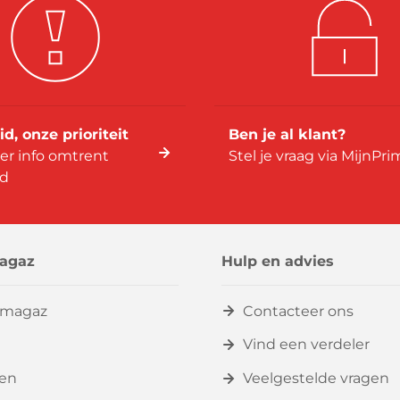
id, onze prioriteit
Ben je al klant?
er info omtrent
Stel je vraag via MijnPr
id
agaz
Hulp en advies
imagaz
Contacteer ons
Vind een verdeler
zen
Veelgestelde vragen