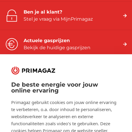
Ben je al klant?
Stel je vraag via MijnPrimagaz
Actuele gasprijzen
Bekijk de huidige gasprijzen
De beste energie voor jouw
Volg ons op:
online ervaring
Facebook
YouTube
LinkedIn
Primagaz gebruikt cookies om jouw online ervaring
te verbeteren, o.a. door inhoud te personaliseren,
websiteverkeer te analyseren en externe
Over Primagaz
functionaliteiten zoals video’s te gebruiken. Deze
cookies helpen Primagaz om de website sneller,