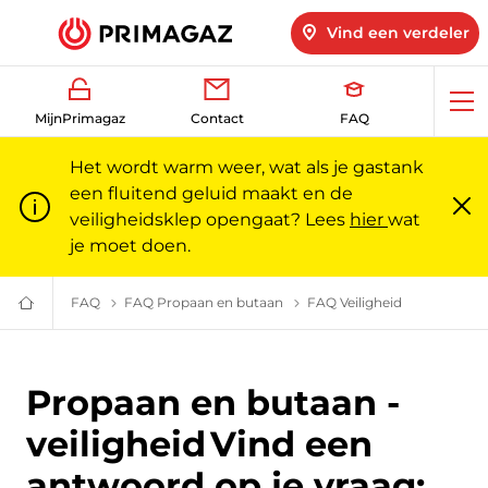
Vind een verdeler
Op
MijnPrimagaz
Contact
FAQ
me
Het wordt warm weer, wat als je gastank
een fluitend geluid maakt en de
veiligheidsklep opengaat? Lees
hier
wat
Slu
m
je moet doen.
FAQ
Veelgestelde vragen | Primagaz
FAQ Propaan en butaan
(Futuria) Propaan en butaan
FAQ Veiligheid
Propaan en b
Gas
voor
particulieren
en
professionals
Propaan en butaan -
|
Primagaz
veiligheid
Vind een
antwoord op je vraag: