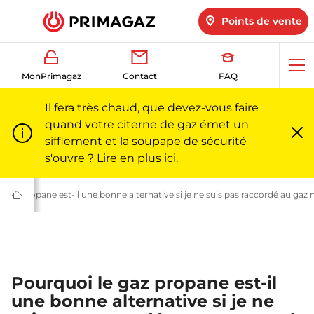
Points de vente
Ouv
MonPrimagaz
Contact
FAQ
me
Il fera très chaud, que devez-vous faire
quand votre citerne de gaz émet un
sifflement et la soupape de sécurité
Fe
m
s'ouvre ? Lire en plus
ici
.
es questions les plus fréquentes | Primagaz
butane : questions techniques | Primagaz
 gaz propane est-il une bonne alternative si je ne suis pas raccordé au gaz 
Du
gaz
pour
particuliers
et
professionnels
|
Primagaz
Pourquoi le gaz propane est-il
une bonne alternative si je ne