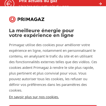
Prix actuels du gaz
Voir les prix actuels du gaz
La meilleure énergie pour
votre expérience en ligne
Suivez-nous sur:
Primagaz utilise des cookies pour améliorer votre
Facebook
LinkedIn
YouTube
expérience en ligne, notamment en personnalisant le
contenu, en analysant le trafic du site et en utilisant
des fonctionnalités externes telles que des vidéos. Ces
À propos de Primagaz
cookies aident Primagaz à rendre le site plus rapide,
plus pertinent et plus convivial pour vous. Vous
Aide et conseil
pouvez autoriser tous les cookies, les refuser ou
définir vos préférences dans les paramètres des
cookies.
Nos outils
En savoir plus sur nos cookies.