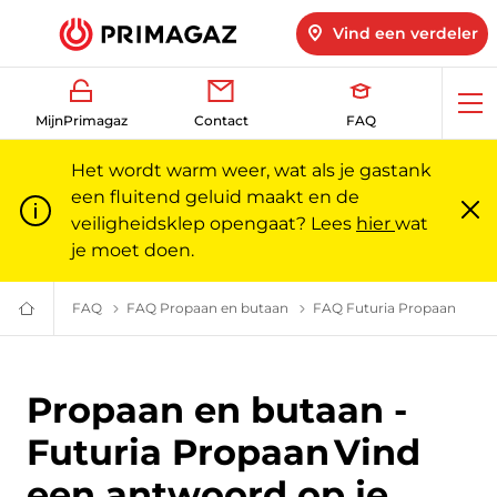
Vind een verdeler
Op
MijnPrimagaz
Contact
FAQ
me
Het wordt warm weer, wat als je gastank
een fluitend geluid maakt en de
veiligheidsklep opengaat? Lees
hier
wat
Slu
m
je moet doen.
FAQ
Veelgestelde vragen | Primagaz
FAQ Propaan en butaan
(Futuria) Propaan en butaan
FAQ Futuria Propaan
Futur
Gas
voor
particulieren
en
professionals
Propaan en butaan -
|
Primagaz
Futuria Propaan
Vind
een antwoord op je