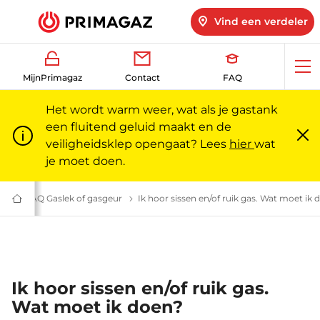
Vind een verdeler
Op
MijnPrimagaz
Contact
FAQ
me
Het wordt warm weer, wat als je gastank
een fluitend geluid maakt en de
veiligheidsklep opengaat? Lees
hier
wat
Slu
m
je moet doen.
 vragen | Primagaz
eid
Propaangas en veiligheid: veelgestelde vragen | Primagaz
FAQ Gaslek of gasgeur
Wat doen bij gasgeur of een gaslek? | Prim
Ik hoor sissen en/of ruik gas. Wat moet ik 
Gas
voor
particulieren
en
professionals
|
Primagaz
Ik hoor sissen en/of ruik gas.
Wat moet ik doen?