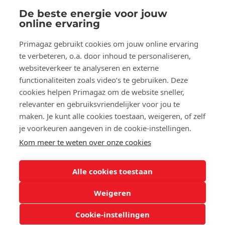
De beste energie voor jouw
Volg ons op:
online ervaring
Facebook
YouTube
LinkedIn
Primagaz gebruikt cookies om jouw online ervaring
te verbeteren, o.a. door inhoud te personaliseren,
websiteverkeer te analyseren en externe
Over Primagaz
functionaliteiten zoals video’s te gebruiken. Deze
cookies helpen Primagaz om de website sneller,
Hulp en advies
relevanter en gebruiksvriendelijker voor jou te
maken. Je kunt alle cookies toestaan, weigeren, of zelf
je voorkeuren aangeven in de cookie-instellingen.
Onze tools
Kom meer te weten over onze cookies
Alle cookies toestaan
©2025 Primagaz
Weigeren
Cookies
Privacyverklaring
Cookie-instellingen
Algemene voorwaarden