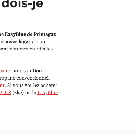
 dois-je
me
EasyBlue de Primagaz
 en
acier léger
et sont
 sont notamment idéales
pane
: une solution
propane conventionnel,
en
t
. Si vous voulez acheter
 PLUS
(6kg) ou la
EasyBlue