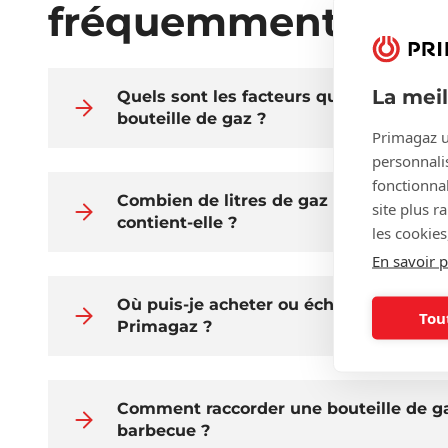
fréquemment posé
La mei
Quels sont les facteurs qui déterminent
bouteille de gaz ?
Primagaz u
personnalis
fonctionnal
Combien de litres de gaz une bouteille
site plus r
contient-elle ?
les cookies
En savoir p
Où puis-je acheter ou échanger des bou
Tou
Primagaz ?
Comment raccorder une bouteille de g
barbecue ?