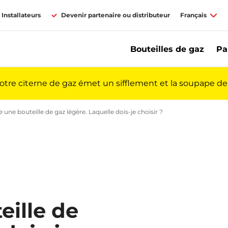
Installateurs
Devenir partenaire ou distributeur
Français
Bouteilles de gaz
Pa
votre citerne de gaz émet un sifflement et la soupape de 
s fréquentes | Primagaz
s bouteilles de gaz : FAQ | Primagaz
 une bouteille de gaz légère. Laquelle dois-je choisir ?
Je veux acheter une b
eille de