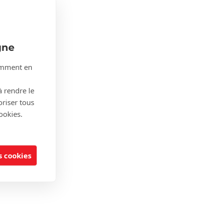
gne
tamment en
à rendre le
oriser tous
ookies.
 cookies