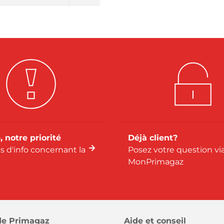
, notre priorité
Déjà client?
us d'info concernant la
Posez votre question vi
MonPrimagaz
de Primagaz
Aide et conseil