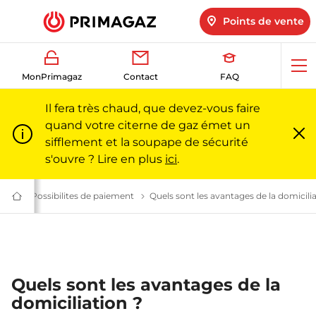
Points de vente
Ouv
MonPrimagaz
Contact
FAQ
me
Il fera très chaud, que devez-vous faire
quand votre citerne de gaz émet un
sifflement et la soupape de sécurité
Fe
m
s'ouvre ? Lire en plus
ici
.
 vos questions sur le gaz l Primagaz
Paiement et facturation : questions fréquentes | Primagaz
FAQ Possibilites de paiement
Tout savoir sur les modes de paiement 
Quels sont les avantages de la domicilia
Du
gaz
pour
particuliers
et
professionnels
|
Primagaz
Quels sont les avantages de la
domiciliation ?