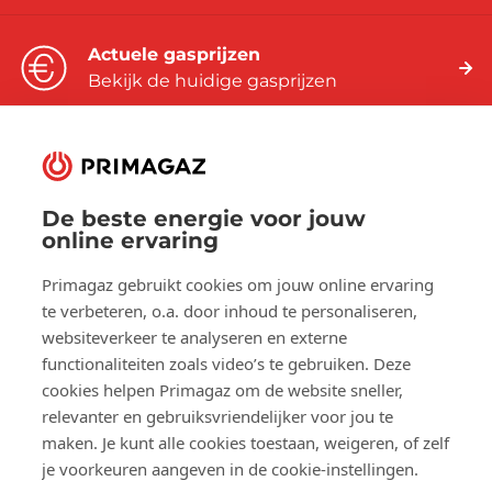
Actuele gasprijzen
Bekijk de huidige gasprijzen
De beste energie voor jouw
Volg ons op:
online ervaring
Facebook
YouTube
LinkedIn
Primagaz gebruikt cookies om jouw online ervaring
te verbeteren, o.a. door inhoud te personaliseren,
websiteverkeer te analyseren en externe
Over Primagaz
functionaliteiten zoals video’s te gebruiken. Deze
cookies helpen Primagaz om de website sneller,
Hulp en advies
relevanter en gebruiksvriendelijker voor jou te
maken. Je kunt alle cookies toestaan, weigeren, of zelf
je voorkeuren aangeven in de cookie-instellingen.
Onze tools