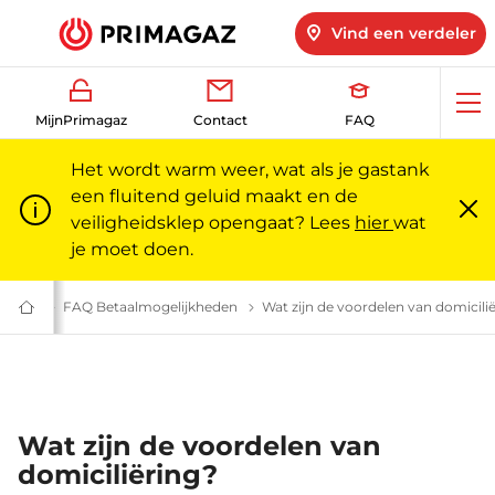
Vind een verdeler
Op
MijnPrimagaz
Contact
FAQ
me
Het wordt warm weer, wat als je gastank
een fluitend geluid maakt en de
veiligheidsklep opengaat? Lees
hier
wat
Slu
m
je moet doen.
telde vragen | Primagaz
etalen
Betalen: veelgestelde vragen | Primagaz
FAQ Betaalmogelijkheden
Onze betaalmogelijkheden: veelgest
Wat zijn de voordelen van domicili
Gas
voor
particulieren
en
professionals
|
Primagaz
Wat zijn de voordelen van
domiciliëring?