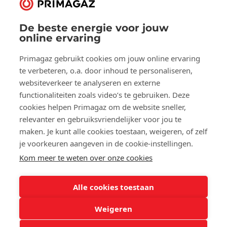
De beste energie voor jouw
Volg ons op:
online ervaring
Facebook
YouTube
LinkedIn
Primagaz gebruikt cookies om jouw online ervaring
te verbeteren, o.a. door inhoud te personaliseren,
websiteverkeer te analyseren en externe
Over Primagaz
functionaliteiten zoals video’s te gebruiken. Deze
cookies helpen Primagaz om de website sneller,
Hulp en advies
relevanter en gebruiksvriendelijker voor jou te
maken. Je kunt alle cookies toestaan, weigeren, of zelf
je voorkeuren aangeven in de cookie-instellingen.
Onze tools
Kom meer te weten over onze cookies
Alle cookies toestaan
©2025 Primagaz
Weigeren
Cookies
Privacyverklaring