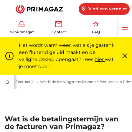
Vind een verdeler
Op
MijnPrimagaz
Contact
FAQ
me
Het wordt warm weer, wat als je gastank
een fluitend geluid maakt en de
veiligheidsklep opengaat? Lees
hier
wat
Slu
m
je moet doen.
 vragen | Primagaz
n
Betalen: veelgestelde vragen | Primagaz
FAQ Facturatie
Facturatie: veelgestelde vragen | Primagaz
Wat is de betalingstermijn van de facturen van Pri
Gas
voor
particulieren
en
professionals
|
Primagaz
Wat is de betalingstermijn van
de facturen van Primagaz?