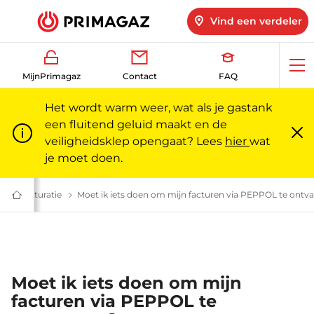
Vind een verdeler
Op
MijnPrimagaz
Contact
FAQ
me
Het wordt warm weer, wat als je gastank
een fluitend geluid maakt en de
veiligheidsklep opengaat? Lees
hier
wat
Slu
m
je moet doen.
en | Primagaz
etalen: veelgestelde vragen | Primagaz
FAQ Facturatie
Facturatie: veelgestelde vragen | Primagaz
Moet ik iets doen om mijn facturen via PEPPOL te ontv
Gas
voor
particulieren
en
professionals
|
Primagaz
Moet ik iets doen om mijn
facturen via PEPPOL te