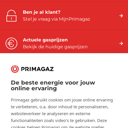
Ben je al klant?
Stel je vraag via MijnPrimagaz
Actuele gasprijzen
Bekijk de huidige gasprijzen
De beste energie voor jouw
Volg ons op:
online ervaring
Facebook
YouTube
LinkedIn
Primagaz gebruikt cookies om jouw online ervaring
te verbeteren, o.a. door inhoud te personaliseren,
websiteverkeer te analyseren en externe
Over Primagaz
functionaliteiten zoals video’s te gebruiken. Deze
cookies helpen Primagaz om de website sneller,