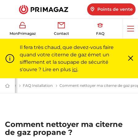
Points de vente
Ouv
MonPrimagaz
Contact
FAQ
me
Il fera très chaud, que devez-vous faire
quand votre citerne de gaz émet un
sifflement et la soupape de sécurité
Fe
m
s'ouvre ? Lire en plus
ici
.
outes vos questions sur le gaz l Primagaz
es de gaz
Tout savoir sur les citernes de gaz propane | Primagaz
FAQ Installation
Tout savoir sur l'installation d'une citerne
Comment nettoyer ma citerne de gaz pro
Du
gaz
pour
particuliers
et
professionnels
|
Primagaz
Comment nettoyer ma citerne
de gaz propane ?