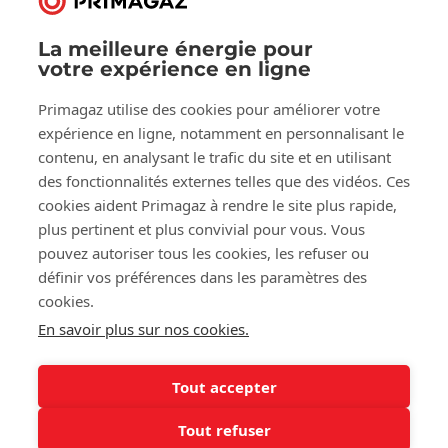
La meilleure énergie pour
votre expérience en ligne
Suivez-nous sur:
Primagaz utilise des cookies pour améliorer votre
Facebook
LinkedIn
YouTube
expérience en ligne, notamment en personnalisant le
contenu, en analysant le trafic du site et en utilisant
des fonctionnalités externes telles que des vidéos. Ces
À propos de Primagaz
cookies aident Primagaz à rendre le site plus rapide,
plus pertinent et plus convivial pour vous. Vous
Aide et conseil
pouvez autoriser tous les cookies, les refuser ou
définir vos préférences dans les paramètres des
cookies.
Nos outils
En savoir plus sur nos cookies.
Tout accepter
©2025 Primagaz
Tout refuser
Cookies