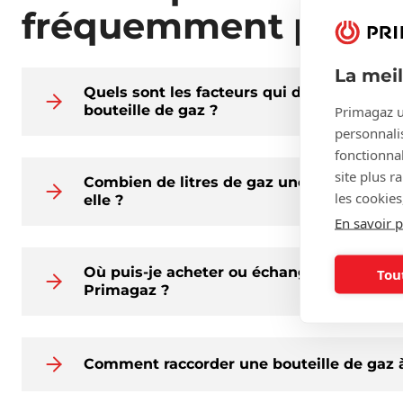
fréquemment posée
La mei
Quels sont les facteurs qui déterminent le
bouteille de gaz ?
Primagaz u
personnalis
fonctionnal
site plus r
Combien de litres de gaz une bouteille de
les cookies
elle ?
En savoir p
Où puis-je acheter ou échanger des boutei
Tou
Primagaz ?
Comment raccorder une bouteille de gaz 