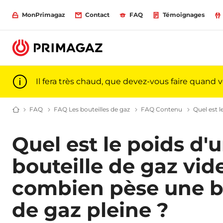
MonPrimagaz
Contact
FAQ
Témoignages
Il fera très chaud, que devez-vous faire quand 
FAQ
Les réponses à toutes vos questions sur le gaz l Primagaz
FAQ Les bouteilles de gaz
Bouteilles de gaz : question
FAQ Contenu
Contenu de
Quel est l
Du gaz pour particuliers et professionnels | Primagaz
Quel est le poids d'
bouteille de gaz vid
combien pèse une bo
de gaz pleine ?