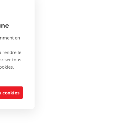
gne
tamment en
à rendre le
oriser tous
ookies.
 cookies