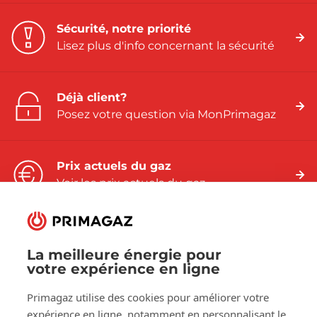
Sécurité, notre priorité
Lisez plus d'info concernant la sécurité
Déjà client?
Posez votre question via MonPrimagaz
Prix actuels du gaz
Voir les prix actuels du gaz
La meilleure énergie pour
votre expérience en ligne
Suivez-nous sur:
Primagaz utilise des cookies pour améliorer votre
Facebook
LinkedIn
YouTube
expérience en ligne, notamment en personnalisant le