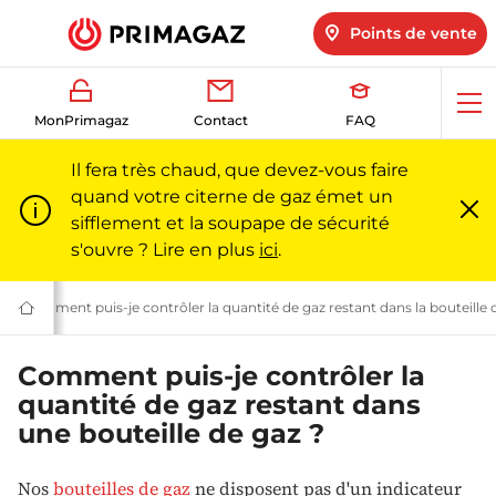
Points de vente
Ouv
MonPrimagaz
Contact
FAQ
me
Il fera très chaud, que devez-vous faire
quand votre citerne de gaz émet un
sifflement et la soupape de sécurité
Fe
m
s'ouvre ? Lire en plus
ici
.
az l Primagaz
az : questions fréquentes | Primagaz
Contenu des bouteilles de gaz : FAQ | Primagaz
Comment puis-je contrôler la quantité de gaz restant dans la bouteille 
Du
gaz
pour
particuliers
Comment puis-je contrôler la
et
quantité de gaz restant dans
professionnels
|
une bouteille de gaz ?
Primagaz
Nos
bouteilles de gaz
ne disposent pas d'un indicateur