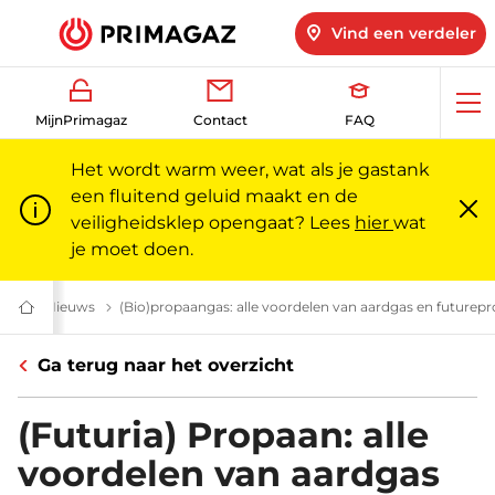
Vind een verdeler
Op
MijnPrimagaz
Contact
FAQ
me
Het wordt warm weer, wat als je gastank
een fluitend geluid maakt en de
veiligheidsklep opengaat? Lees
hier
wat
Slu
m
je moet doen.
Nieuws
Nieuwsberichten | Primagaz
(Bio)propaangas: alle voordelen van aardgas en futurepr
Gas
voor
particulieren
Ga terug naar het overzicht
en
professionals
|
Primagaz
(Futuria) Propaan: alle
voordelen van aardgas