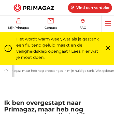
Vind een verdeler
Op
MijnPrimagaz
Contact
FAQ
me
Het wordt warm weer, wat als je gastank
een fluitend geluid maakt en de
veiligheidsklep opengaat? Lees
hier
wat
Slu
m
je moet doen.
magaz | Primagaz
naar Primagaz, maar heb nog propaangas in mijn huidige tank. Wat gebeu
Gas
voor
particulieren
en
professionals
|
Primagaz
Ik ben overgestapt naar
Primagaz, maar heb nog