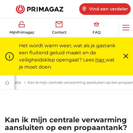
Vind een verdeler
Op
MijnPrimagaz
Contact
FAQ
me
Het wordt warm weer, wat als je gastank
een fluitend geluid maakt en de
veiligheidsklep opengaat? Lees
hier
wat
Slu
m
je moet doen.
| Primagaz
tanks: veelgestelde vragen | Primagaz
Q Installatie
Gastank installeren: FAQ | Primagaz
Kan ik mijn centrale verwarming aansluiten op een propaa
Gas
voor
particulieren
en
professionals
|
Primagaz
Kan ik mijn centrale verwarming
aansluiten op een propaantank?